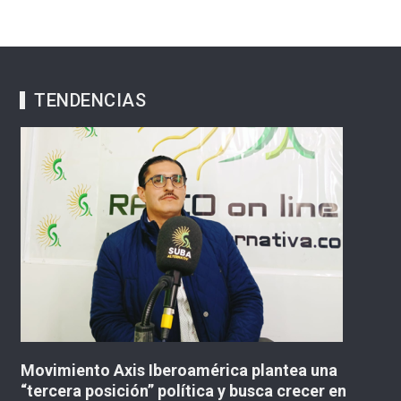
TENDENCIAS
Movimiento Axis Iberoamérica plantea una
A
“tercera posición” política y busca crecer en
p