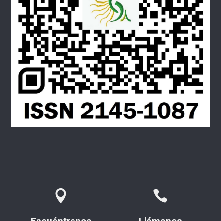
Encuéntranos
Llámanos