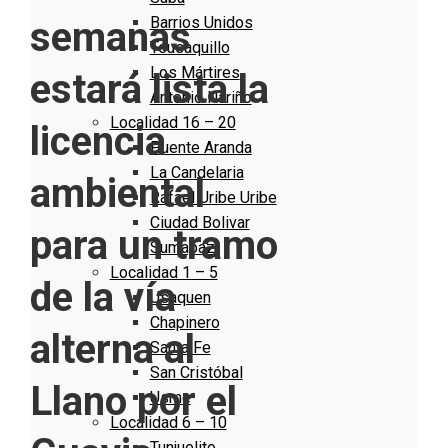
Barrios Unidos
semanas
Teusaquillo
Los Mártires
estará lista la
Antonio Nariño
Localidad 16 – 20
licencia
Puente Aranda
La Candelaria
ambiental
Rafael Uribe Uribe
Ciudad Bolivar
para un tramo
Sumapaz
Localidad 1 – 5
de la vía
Usaquen
Chapinero
alterna al
Santa Fe
San Cristóbal
Llano por el
Usme
Localidad 6 – 10
Tunjuelito