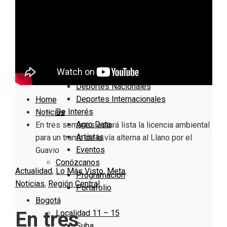
Nacionales
Bogotá
Cundinamarca
Boyacá
Deportes
Deportes Locales
Deportes Nacionales
Deportes Internacionales
Home
De Interés
Noticias
Agro Data
En tres semanas estará lista la licencia ambiental
Artistas
para un tramo de la vía alterna al Llano por el
Eventos
Guavio
Conózcanos
Actualidad
,
Lo Más Visto
,
Meta
,
Programacion
Noticias
,
Región Central
Portafolio
Bogotá
En tres
Localidad 11 – 15
Suba