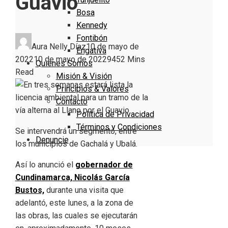
Guavio
Bosa
Kennedy
Fontibón
Aura Nelly Díaz
10 de mayo de
Engativa
2022
10 de mayo de 2022
945
2 Mins
Quienes Somos
Read
Misión & Visión
Principios & Valores
Contacto
Política de Privacidad
Términos y Condiciones
Se intervendrá un segmento, entre
Denuncie
los municipios de Gachalá y Ubalá.
Así lo anunció el
gobernador de
Cundinamarca, Nicolás García
Bustos,
durante una visita que
adelantó, este lunes, a la zona de
las obras, las cuales se ejecutarán