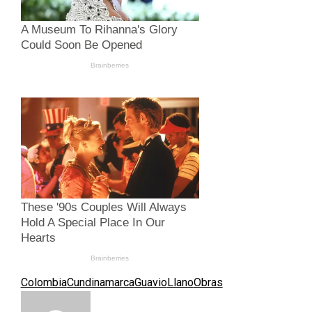
Colombia
Cundinamarca
Guavio
Llano
Obras