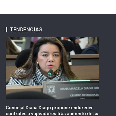
TENDENCIAS
s
Concejal Diana Diago propone endurecer
Co
controles a vapeadores tras aumento de su
le