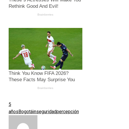
5
años
Bogotá
inseguridad
percepción