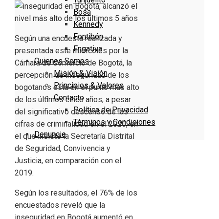
Bosa
Kennedy
Fontibón
Según una encuesta realizada y
Engativa
presentada este miércoles por la
Quienes Somos
Cámara de Comercio de Bogotá, la
Misión & Visión
percepción de inseguridad de los
Principios & Valores
bogotanos está en el punto más alto
Contacto
de los últimos cinco años, a pesar
Política de Privacidad
del significativo descenso de las
Términos y Condiciones
cifras de criminalidad en el 2020, en
Denuncie
el que insiste la Secretaría Distrital
de Seguridad, Convivencia y
Justicia, en comparación con el
2019.
Según los resultados, el 76% de los
encuestados reveló que la
inseguridad en Bogotá aumentó en