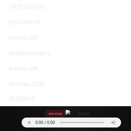
CATEGORÍAS
Agro Data
45
Eventos
203
Nuestro Equipo
2
Artistas
188
Noticias
21357
RESEÑAS
EN VIVO
Noticias