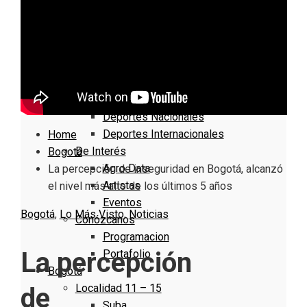
Nacionales
Bogotá
Cundinamarca
Boyacá
Deportes
Deportes Locales
Deportes Nacionales
Deportes Internacionales
Home
De Interés
Bogotá
Agro Data
La percepción de inseguridad en Bogotá, alcanzó
Artistas
el nivel más alto de los últimos 5 años
Eventos
Bogotá
,
Lo Más Visto
,
Noticias
Conózcanos
Programacion
La percepción
Portafolio
Bogotá
Localidad 11 – 15
de
Suba