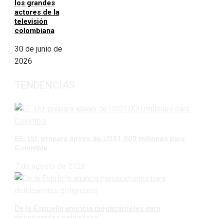
los grandes
actores de la
televisión
colombiana
30 de junio de
2026
TENDENCIAS
EE. UU. prepara apoyo de US$1.000 millones para
Colombia
7 de agosto de 2026
De la Espriella anuncia megacárceles para
delincuentes peligrosos