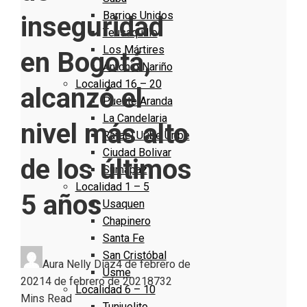
Barrios Unidos
inseguridad
Teusaquillo
Los Mártires
en Bogotá,
Antonio Nariño
Localidad 16 – 20
alcanzó el
Puente Aranda
La Candelaria
nivel más alto
Rafael Uribe Uribe
Ciudad Bolivar
de los últimos
Sumapaz
Localidad 1 – 5
5 años
Usaquen
Chapinero
Santa Fe
San Cristóbal
Aura Nelly Díaz
4 de febrero de
Usme
2021
4 de febrero de 2021
873
2
Localidad 6 – 10
Mins Read
Tunjuelito