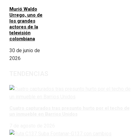
Murió Waldo
Urrego, uno de
los grandes
actores de la
televisión
colombiana
30 de junio de
2026
TENDENCIAS
Cuatro capturados tras presunto hurto por el techo de
un inmueble en Barrios Unidos
7 de agosto de 2026