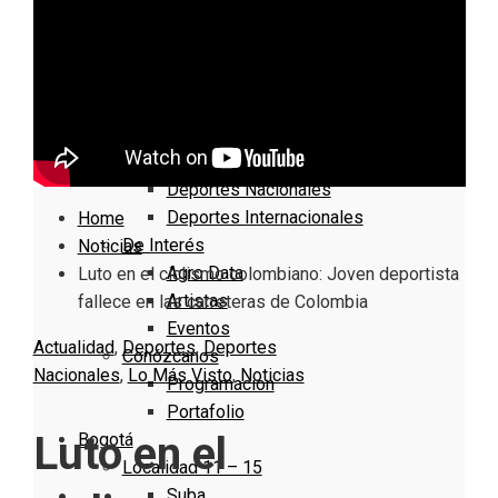
Nacionales
Bogotá
Cundinamarca
Boyacá
Deportes
Deportes Locales
Deportes Nacionales
Deportes Internacionales
Home
De Interés
Noticias
Agro Data
Luto en el ciclismo colombiano: Joven deportista
Artistas
fallece en las carreteras de Colombia
Eventos
Actualidad
,
Deportes
,
Deportes
Conózcanos
Nacionales
,
Lo Más Visto
,
Noticias
Programacion
Portafolio
Luto en el
Bogotá
Localidad 11 – 15
Suba