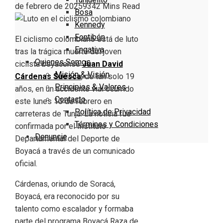
de febrero de 2025
934
2 Mins Read
Bosa
Kennedy
Fontibón
El ciclismo colombiano está de luto
Engativa
tras la trágica muerte del joven
Quienes Somos
ciclista boyacense
Juan David
Misión & Visión
Cárdenas Suesca
, de tan solo 19
Principios & Valores
años, en un accidente vial ocurrido
Contacto
este lunes 10 de febrero en
Política de Privacidad
carreteras de Tunja. La noticia fue
Términos y Condiciones
confirmada por el Instituto
Denuncie
Departamental del Deporte de
Boyacá a través de un comunicado
oficial.
Cárdenas, oriundo de Soracá,
Boyacá, era reconocido por su
talento como escalador y formaba
parte del programa Boyacá Raza de