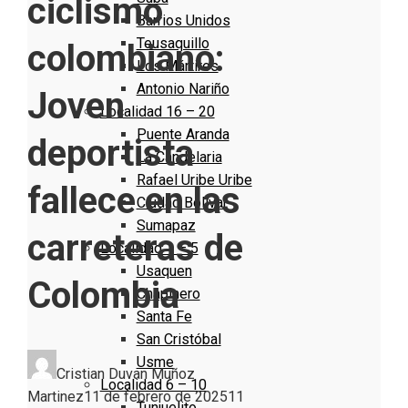
ciclismo
Barrios Unidos
Teusaquillo
colombiano:
Los Mártires
Antonio Nariño
Joven
Localidad 16 – 20
Puente Aranda
deportista
La Candelaria
Rafael Uribe Uribe
fallece en las
Ciudad Bolivar
Sumapaz
carreteras de
Localidad 1 – 5
Usaquen
Colombia
Chapinero
Santa Fe
San Cristóbal
Usme
Cristian Duvan Muñoz
Localidad 6 – 10
Martinez
11 de febrero de 2025
11
Tunjuelito