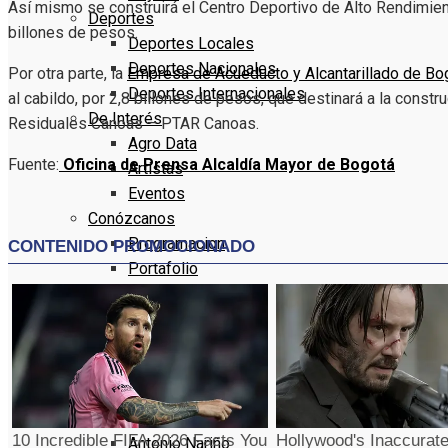
Así mismo se construirá el Centro Deportivo de Alto Rendimiento
Deportes
billones de pesos.
Deportes Locales
Deportes Nacionales
Por otra parte, la
Empresa de Acueducto y Alcantarillado de B
Deportes Internacionales
al cabildo, por 2,8 billones de pesos, que destinará a la const
De Interés
Residuales Canoas – PTAR Canoas.
Agro Data
Fuente:
Oficina de Prensa Alcaldía Mayor de Bogotá
Artistas
Eventos
Conózcanos
Programacion
Portafolio
Bogotá
Localidad 11 – 15
Suba
Barrios Unidos
Teusaquillo
Los Mártires
Antonio Nariño