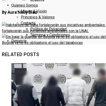
Quienes Somos
Misión & Visión
By Aura Nelly Díaz
Principios & Valores
Contacto
Política de Privacidad
fortalecerán sus iniciativas ambientales con la UNAL
Términos y Condiciones
Denuncie
Bogotá ya no es obligatorio el uso del tapabocas
RELATED POSTS