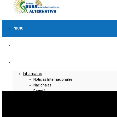
INICIO
LO MÁS VISTO
NOTICIAS
Informativo
Noticias Internacionales
Nacionales
Bogotá
Cundinamarca
Boyacá
Deportes
Deportes Locales