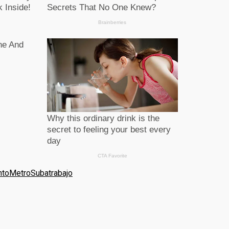
nto
Metro
Suba
trabajo