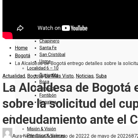
La Candelaria
Rafael Uribe Uribe
Ciudad Bolivar
Sumapaz
Localidad 1 – 5
Usaquen
Chapinero
Home
Santa Fe
San Cristóbal
Bogotá
Usme
La Alcaldesa de Bogotá entrego detalles sobre la solici
Localidad 6 – 10
Tunjuelito
Actualidad
,
Bogotá
,
Lo Más Visto
,
Noticias
,
Suba
Bosa
La Alcaldesa de Bogotá e
Kennedy
Fontibón
sobre la solicitud del cu
Engativa
endeudamiento ante el 
QUIENES SOMOS
Misión & Visión
Principios & Valores
Aura Nelly Díaz
2 de mayo de 2022
2 de mayo de 2022
687