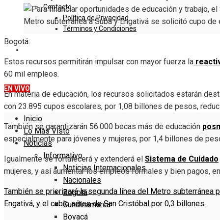
Contacto
Política de Privacidad
Términos y Condiciones
Bogotá:
DENUNCIE
Estos recursos permitirán impulsar con mayor fuerza la
reacti
60 mil empleos.
EN VIVO
En materia de educación, los recursos solicitados estarán desti
con 23.895 cupos escolares, por 1,08 billones de pesos, redu
Inicio
También se garantizarán 56.000 becas más de educación
pos
Lo Más Visto
especialmente para jóvenes y mujeres, por 1,4 billones de pes
Noticias
Informativo
Igualmente se fortalecerá y extenderá el
Sistema de Cuidado
Noticias Internacionales
mujeres, y así aumentar los empleos formales y bien pagos, en
Nacionales
También se priorizará la segunda línea del Metro subterránea p
Bogotá
Engativá, y el cable aéreo de San Cristóbal por 0,3 billones.
Cundinamarca
Boyacá