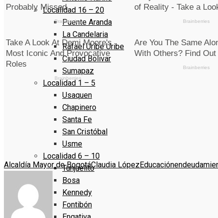
Localidad 16 – 20
Puente Aranda
La Candelaria
Rafael Uribe Uribe
Ciudad Bolivar
Sumapaz
Localidad 1 – 5
Usaquen
Chapinero
Santa Fe
San Cristóbal
Usme
Localidad 6 – 10
Alcaldía Mayor de Bogotá
Claudia López
Educación
endeudamie
Tunjuelito
Bosa
Kennedy
Fontibón
Engativa