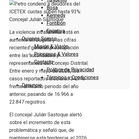
Bosa
Kennedy
Fontibón
Engativa
La violencia intrafamiliar está en
Quienes Somos
aumento en Bogotá y las cifras
Misión & Visión
recientes generan preocupación
Principios & Valores
entre las autoridades y
Contacto
representantes del Concejo Distrital.
Política de Privacidad
Entre enero y mayo de 2026, los
Términos y Condiciones
casos reportados crecieron 34,7 %
Denuncie
frente al mismo periodo del año
anterior, pasando de 16.966 a
22.847 registros.
El concejal Julián Sastoque alertó
sobre el incremento de esta
problemática y señaló que, de
mantenerse esta tendencia, el 2026