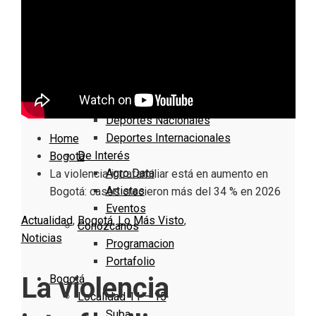
Nacionales
Bogotá
Cundinamarca
Boyacá
Deportes
Deportes Locales
Deportes Nacionales
Deportes Internacionales
Home
De Interés
Bogotá
Agro Data
La violencia intrafamiliar está en aumento en
Artistas
Bogotá: casos crecieron más del 34 % en 2026
Eventos
Actualidad
,
Bogotá
,
Lo Más Visto
,
Conózcanos
Noticias
Programacion
Portafolio
La violencia
Bogotá
Localidad 11 – 15
Suba