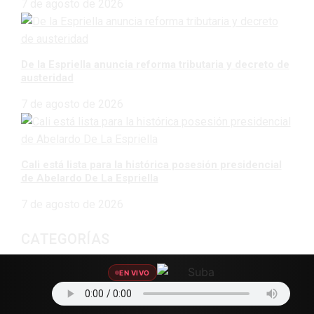
7 de agosto de 2026
De la Espriella anuncia reforma tributaria y decreto de
austeridad
7 de agosto de 2026
Cali está lista para la histórica posesión presidencial
de Abelardo De La Espriella
7 de agosto de 2026
CATEGORÍAS
Agro Data
45
EN VIVO
Eventos
203