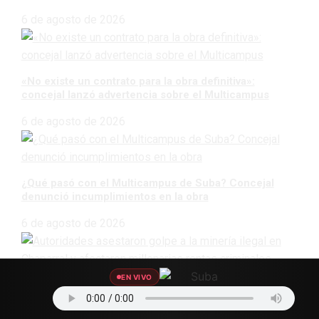
6 de agosto de 2026
«No existe un contrato para la obra definitiva»:
concejal lanzó advertencia sobre el Multicampus
6 de agosto de 2026
¿Qué pasó con el Multicampus de Suba? Concejal
denunció incumplimientos en la obra
6 de agosto de 2026
EN VIVO
Autoridades asestaron golpe a la minería ilegal en
Chaparral y afectaron millonarias rentas criminales