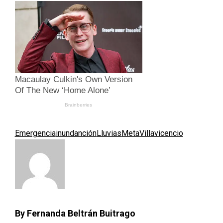
Emergencia
inundanción
Lluvias
Meta
Villavicencio
By Fernanda Beltrán Buitrago