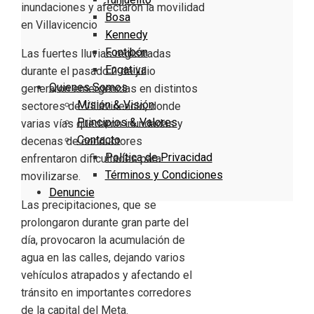
Bosa
Kennedy
Fontibón
Las fuertes lluvias registradas
Engativa
durante el pasado 2 de julio
Quienes Somos
generaron emergencias en distintos
Misión & Visión
sectores de Villavicencio, donde
Principios & Valores
varias vías quedaron inundadas y
Contacto
decenas de conductores
Política de Privacidad
enfrentaron dificultades para
Términos y Condiciones
movilizarse.
Denuncie
Las precipitaciones, que se
prolongaron durante gran parte del
día, provocaron la acumulación de
agua en las calles, dejando varios
vehículos atrapados y afectando el
tránsito en importantes corredores
de la capital del Meta.