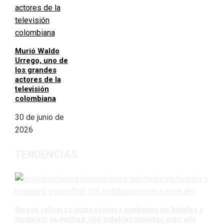
Murió Waldo
Urrego, uno de
los grandes
actores de la
televisión
colombiana
30 de junio de
2026
TENDENCIAS
Ibagué refuerza inspecciones sanitarias en hoteles y
hostales; ya verificó 106 establecimientos este año