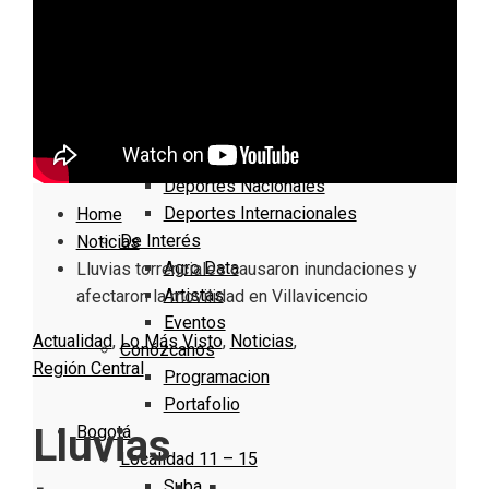
Nacionales
Bogotá
Cundinamarca
Boyacá
Deportes
Deportes Locales
Deportes Nacionales
Deportes Internacionales
Home
De Interés
Noticias
Agro Data
Lluvias torrenciales causaron inundaciones y
Artistas
afectaron la movilidad en Villavicencio
Eventos
Actualidad
,
Lo Más Visto
,
Noticias
,
Conózcanos
Región Central
Programacion
Portafolio
Lluvias
Bogotá
Localidad 11 – 15
Suba