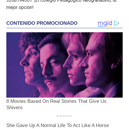
3208194307. ¡El Colegio Pedagógico Neogranadino, tu
mejor opción!