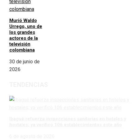
Murió Waldo
Urrego, uno de
los grandes
actores de la
televisión
colombiana
30 de junio de
2026
TENDENCIAS
Ibagué refuerza inspecciones sanitarias en hoteles y
hostales; ya verificó 106 establecimientos este año
6 de agosto de 2026