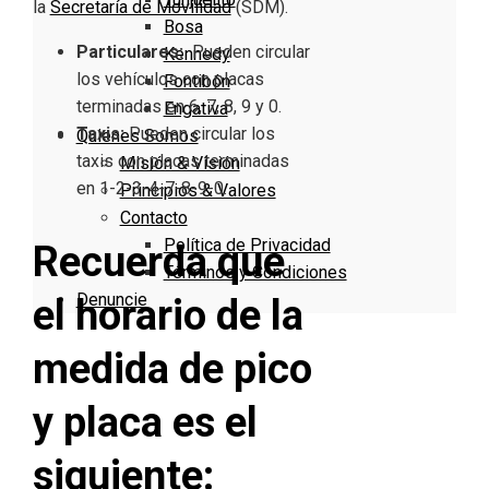
la
Secretaría de Movilidad
(SDM).
Bosa
Particulares:
Pueden circular
Kennedy
los vehículos con placas
Fontibón
terminadas en 6, 7, 8, 9 y 0.
Engativa
Taxis:
Pueden circular los
Quienes Somos
taxis con placas terminadas
Misión & Visión
en 1-2-3-4-7-8-9-0.
Principios & Valores
Contacto
Política de Privacidad
Recuerda que
Términos y Condiciones
Denuncie
el horario de la
medida de pico
y placa es el
siguiente: