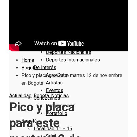
Nacionales
Bogotá
Cundinamarca
Boyacá
Deportes
Deportes Locales
Deportes Nacionales
Deportes Internacionales
Home
De Interés
Bogotá
Agro Data
Pico y placa para este martes 12 de noviembre
Artistas
en Bogotá
Eventos
Actualidad
,
Bogotá
,
Noticias
Conózcanos
Pico y placa
Programacion
Portafolio
para este
Bogotá
Localidad 11 – 15
Suba