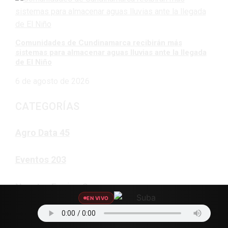
Comunidades de Cundinamarca recibirán más
sistemas para almacenar aguas lluvias ante la llegada
de El Niño
6 de agosto de 2026
CATEGORÍAS
Agro Data
45
Eventos
203
Nuestro Equipo
2
EN VIVO
Artistas
188