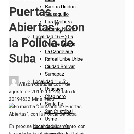
Barrios Unidos
Puertas
Teusaquillo
Los Mártires
Abiertas”, con
Antonio Nariño
Localidad 16 – 20
la Policía de
Puente Aranda
La Candelaria
Suba
Rafael Uribe Uribe
Ciudad Bolivar
Sumapaz
Localidad 1 – 5
Wilson Castiblanco
21 de
Usaquen
agosto de 2019
21 de agosto de
Chapinero
2019
463
2 Mins Read
Santa Fe
San Cristóbal
Usme
Localidad 6 – 10
En procura de un acercamiento con
Tunjuelito
la ciudadanía, el comando de Policía