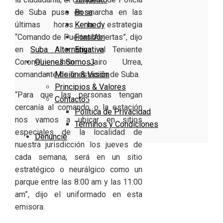
Bosa
de Suba puso en marcha en las
Kennedy
últimas horas la estrategia
Fontibón
“Comando de Puertas Abiertas”, dijo
Engativa
en
Suba Alternativa
el Teniente
Quienes Somos
Coronel Jhon Jairo Urrea,
Misión & Visión
comandante de la estación de Suba.
Principios & Valores
“Para que las personas tengan
Contacto
cercanía al comando o la estación
Política de Privacidad
nos vamos a ubicar en sitios
Términos y Condiciones
especiales de la localidad de
Denuncie
nuestra jurisdicción los jueves de
cada semana; será en un sitio
estratégico o neurálgico como un
parque entre las 8:00 am y las 11:00
am”, dijo el uniformado en esta
emisora.