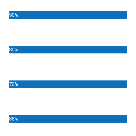
90%
Deportes
80%
Locales
70%
Cundinamarca
88%