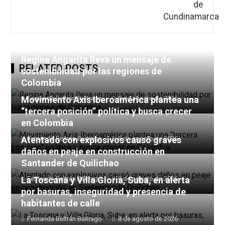
Regina Angarita lleva un mensaje de
RELATED POSTS
sostenibilidad por las regiones de
Colombia
Movimiento Axis Iberoamérica plantea una
Fernanda Beltrán Buitrago
8 de agosto de 2026
“tercera posición” política y busca crecer
en Colombia
Atentado con explosivos causó graves
Fernanda Beltrán Buitrago
8 de agosto de 2026
daños en peaje en construcción en
Santander de Quilichao
La Toscana y Villa Gloria, Suba, en alerta
Fernanda Beltrán Buitrago
8 de agosto de 2026
por basuras, inseguridad y presencia de
habitantes de calle
Fernanda Beltrán Buitrago
8 de agosto de 2026