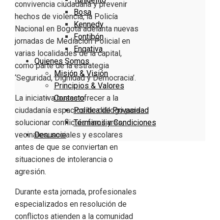
convivencia ciudadana y prevenir
Bosa
hechos de violencia, la Policía
Kennedy
Nacional en Bogotá adelanta nuevas
Fontibón
jornadas de Mediación Policial en
Engativa
varias localidades de la capital,
Quienes Somos
como parte de la estrategia
Misión & Visión
‘Seguridad, Dignidad y Democracia’.
Principios & Valores
La iniciativa busca ofrecer a la
Contacto
ciudadanía espacios de diálogo para
Política de Privacidad
solucionar conflictos familiares,
Términos y Condiciones
vecinales, sociales y escolares
Denuncie
antes de que se conviertan en
situaciones de intolerancia o
agresión.
Durante esta jornada, profesionales
especializados en resolución de
conflictos atienden a la comunidad