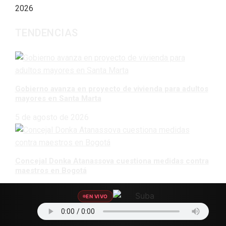
2026
TENDENCIAS
Gobierno avanza en proyecto de vivienda para adultos
mayores en Santa Marta
5 de agosto de 2026
Concejal Donka Atanassova cuestiona medidas contra
maestros en Bogotá
5 de agosto de 2026
EN VIVO