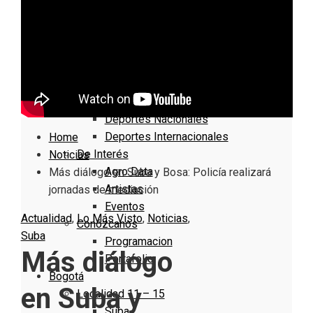
Nacionales
Bogotá
Cundinamarca
Boyacá
Deportes
Deportes Locales
Deportes Nacionales
Deportes Internacionales
Home
De Interés
Noticias
Agro Data
Más diálogo en Suba y Bosa: Policía realizará
Artistas
jornadas de mediación
Eventos
Actualidad
,
Lo Más Visto
,
Noticias
,
Conózcanos
Suba
Programacion
Más diálogo
Portafolio
Bogotá
en Suba y
Localidad 11 – 15
Suba