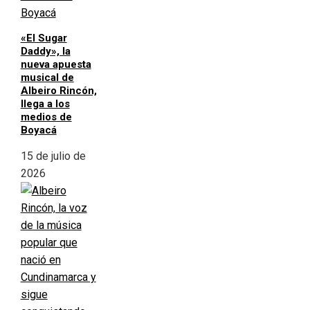
«El Sugar
Daddy», la
nueva apuesta
musical de
Albeiro Rincón,
llega a los
medios de
Boyacá
15 de julio de
2026