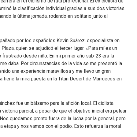
carrera en el ciclismo de ruta profesional. El ex ciclista de
minó la clasificación individual gracias a sus dos victorias
ndo la última jornada, rodando en solitario junto al
mpañado por los españoles Kevin Suárez, especialista en
 Plaza, quien se adjudicó el tercer lugar. «Para mí es un
 frustrado desde niño. En mi primer año sub-23 era la
 me daba. Por circunstancias de la vida se me presentó la
tenido una experiencia maravillosa y me llevo un gran
ya tiene la mira puesta en la Titan Desert de Marruecos en
nchez fue un bálsamo para la afición local. El ciclista
ictoria parcial, a pesar de que el objetivo inicial era pelear
 «Nos quedamos pronto fuera de la lucha por la general, pero
a etapa y nos vamos con el podio. Esto refuerza la moral