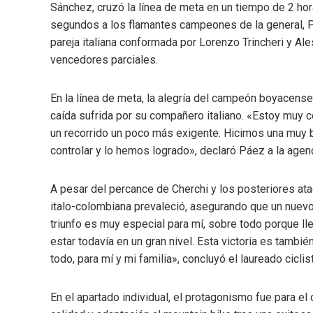
Sánchez, cruzó la línea de meta en un tiempo de 2 ho
segundos a los flamantes campeones de la general, Páe
pareja italiana conformada por Lorenzo Trincheri y Al
vencedores parciales.
En la línea de meta, la alegría del campeón boyacense
caída sufrida por su compañero italiano. «Estoy muy con
un recorrido un poco más exigente. Hicimos una muy bue
controlar y lo hemos logrado», declaró Páez a la age
A pesar del percance de Cherchi y los posteriores ataqu
italo-colombiana prevaleció, asegurando que un nuevo 
triunfo es muy especial para mí, sobre todo porque l
estar todavía en un gran nivel. Esta victoria es tamb
todo, para mí y mi familia», concluyó el laureado cicli
En el apartado individual, el protagonismo fue para e