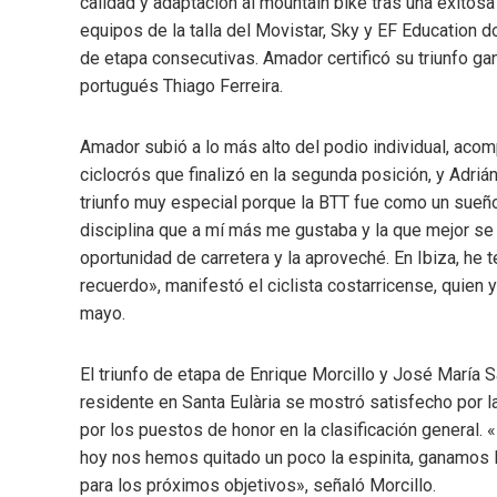
calidad y adaptación al mountain bike tras una exitosa 
equipos de la talla del Movistar, Sky y EF Education do
de etapa consecutivas. Amador certificó su triunfo gana
portugués Thiago Ferreira.
Amador subió a lo más alto del podio individual, aco
ciclocrós que finalizó en la segunda posición, y Adrián
triunfo muy especial porque la BTT fue como un sueño
disciplina que a mí más me gustaba y la que mejor se
oportunidad de carretera y la aproveché. En Ibiza, he 
recuerdo», manifestó el ciclista costarricense, quien 
mayo.
El triunfo de etapa de Enrique Morcillo y José María Sá
residente en Santa Eulària se mostró satisfecho por la v
por los puestos de honor en la clasificación general.
hoy nos hemos quitado un poco la espinita, ganamos l
para los próximos objetivos», señaló Morcillo.