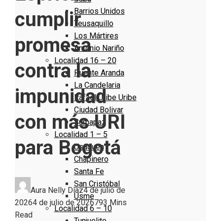
Barrios Unidos
cumplir
Teusaquillo
Los Mártires
promesa
Antonio Nariño
Localidad 16 – 20
contra la
Puente Aranda
La Candelaria
impunidad
Rafael Uribe Uribe
Ciudad Bolivar
con más URI
Sumapaz
Localidad 1 – 5
para Bogotá
Usaquen
Chapinero
Santa Fe
San Cristóbal
Aura Nelly Díaz
4 de julio de
Usme
2026
4 de julio de 2026
79
3 Mins
Localidad 6 – 10
Read
Tunjuelito