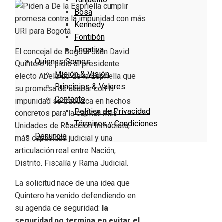
Bosa
Kennedy
Fontibón
Engativa
El concejal de Bogotá Juan David
Quienes Somos
Quintero le pidió al presidente
Misión & Visión
electo Abelardo de la Espriella que
Principios & Valores
su promesa de acabar con la
Contacto
impunidad se traduzca en hechos
Política de Privacidad
concretos para la capital: más
Términos y Condiciones
Unidades de Reacción Inmediata,
Denuncie
más capacidad judicial y una
articulación real entre Nación,
Distrito, Fiscalía y Rama Judicial.
La solicitud nace de una idea que
Quintero ha venido defendiendo en
su agenda de seguridad:
la
seguridad no termina en evitar el