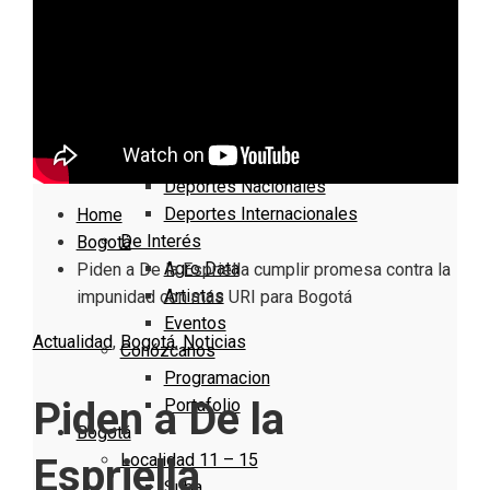
Nacionales
Bogotá
Cundinamarca
Boyacá
Deportes
Deportes Locales
Deportes Nacionales
Deportes Internacionales
Home
De Interés
Bogotá
Agro Data
Piden a De la Espriella cumplir promesa contra la
Artistas
impunidad con más URI para Bogotá
Eventos
Actualidad
,
Bogotá
,
Noticias
Conózcanos
Programacion
Piden a De la
Portafolio
Bogotá
Localidad 11 – 15
Espriella
Suba