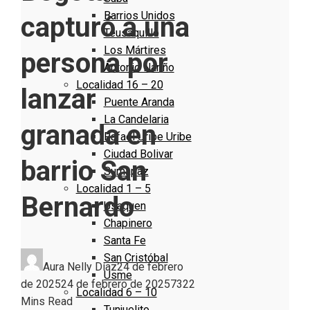
Barrios Unidos
capturó a una
Teusaquillo
Los Mártires
persona por
Antonio Nariño
Localidad 16 – 20
lanzar
Puente Aranda
La Candelaria
granada en
Rafael Uribe Uribe
Ciudad Bolivar
barrio San
Sumapaz
Localidad 1 – 5
Bernardo
Usaquen
Chapinero
Santa Fe
San Cristóbal
Aura Nelly Díaz
24 de febrero
Usme
de 2025
24 de febrero de 2025
732
2
Localidad 6 – 10
Mins Read
Tunjuelito