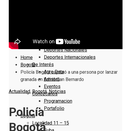
Nacionales
Bogotá
Cundinamarca
Boyacá
Deportes
Deportes Locales
Deportes Nacionales
Deportes Internacionales
Home
De Interés
Bogotá
Agro Data
Policía Bogotá capturó a una persona por lanzar
Artistas
granada en barrio San Bernardo
Eventos
Actualidad
,
Bogotá
,
Noticias
Conózcanos
Programacion
Policía
Portafolio
Bogotá
Localidad 11 – 15
Bogotá
Suba