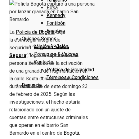
Bosa
Kennedy
Fontibón
Engativa
La
Policía de Bogotá
, bajo
Quienes Somos
la estrategia integral de
Misión & Visión
seguridad
‘
Bogotá Camina
Principios & Valores
Segura
’
, logró la captura de una
Contacto
persona señalada de la activación
Política de Privacidad
de una granada de fragmentación en
Términos y Condiciones
la calle Sexta con carrera Décima,
Denuncie
durante la tarde de este domingo 23
de febrero de 2025. Según las
investigaciones, el hecho estaría
relacionado con un ajuste de
cuentas entre estructuras criminales
que operan en el barrio San
Bernardo en el centro de
Bogotá
.