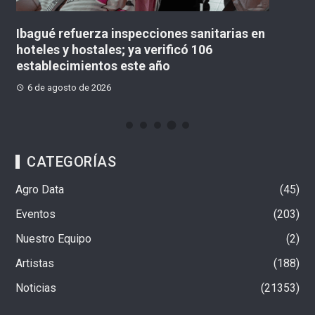
Ibagué refuerza inspecciones sanitarias en
«N
hoteles y hostales; ya verificó 106
co
establecimientos este año
M
6 de agosto de 2026
CATEGORÍAS
Agro Data
45
Eventos
203
Nuestro Equipo
2
Artistas
188
Noticias
21353