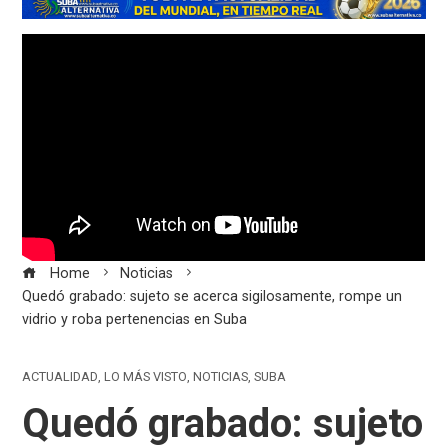
Home
Noticias
Quedó grabado: sujeto se acerca sigilosamente, rompe un
vidrio y roba pertenencias en Suba
ACTUALIDAD
,
LO MÁS VISTO
,
NOTICIAS
,
SUBA
Quedó grabado: sujeto