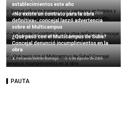
establecimientos este año
«No existe un contrato para la obra
Fernanda Beltrán Buitrago
6 de agosto de 2026
definitiva»: concejal lanzó advertencia
sobre el Multicampus
¿Qué pasó con el Multicampus de Suba?
Fernanda Beltrán Buitrago
6 de agosto de 2026
Concejal denunció incumplimientos en la
obra
Fernanda Beltrán Buitrago
6 de agosto de 2026
PAUTA