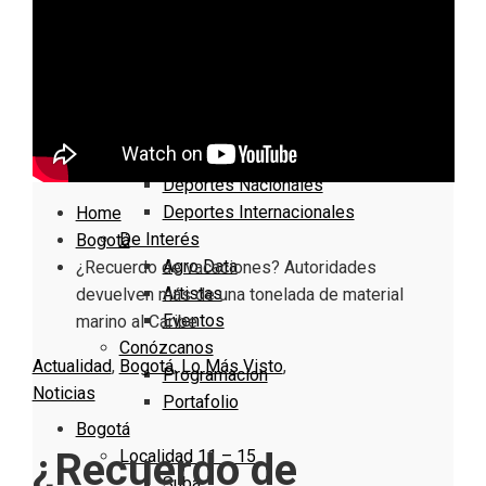
Nacionales
Bogotá
Cundinamarca
Boyacá
Deportes
Deportes Locales
Deportes Nacionales
Deportes Internacionales
Home
De Interés
Bogotá
Agro Data
¿Recuerdo de vacaciones? Autoridades
Artistas
devuelven más de una tonelada de material
Eventos
marino al Caribe
Conózcanos
Actualidad
,
Bogotá
,
Lo Más Visto
,
Programacion
Noticias
Portafolio
Bogotá
¿Recuerdo de
Localidad 11 – 15
Suba