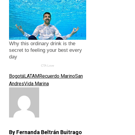
Bogotá
LATAM
Recuerdo Marino
San
Andres
Vida Marina
By Fernanda Beltrán Buitrago