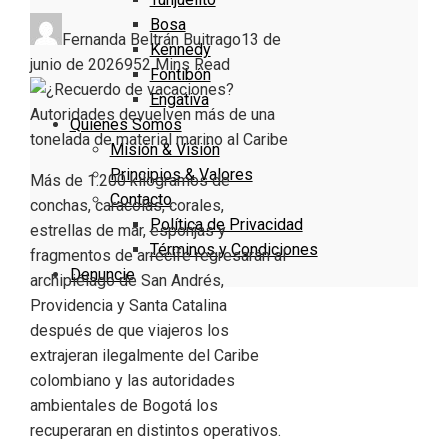
Bosa
Fernanda Beltrán Buitrago
13 de
Kennedy
junio de 2026
95
2 Mins Read
Fontibón
Engativa
Quienes Somos
Misión & Visión
Principios & Valores
Más de 1.200 kilogramos de
Contacto
conchas, caracolas, corales,
Política de Privacidad
estrellas de mar, esponjas y
Términos y Condiciones
fragmentos de arrecife regresarán al
Denuncie
archipiélago de San Andrés,
Providencia y Santa Catalina
después de que viajeros los
extrajeran ilegalmente del Caribe
colombiano y las autoridades
ambientales de Bogotá los
recuperaran en distintos operativos.