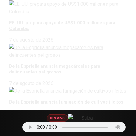
EE. UU. prepara apoyo de US$1.000 millones para
Colombia
7 de agosto de 2026
De la Espriella anuncia megacárceles para
delincuentes peligrosos
7 de agosto de 2026
De la Espriella anuncia fumigación de cultivos ilícitos
7 de agosto de 2026
EN VIVO