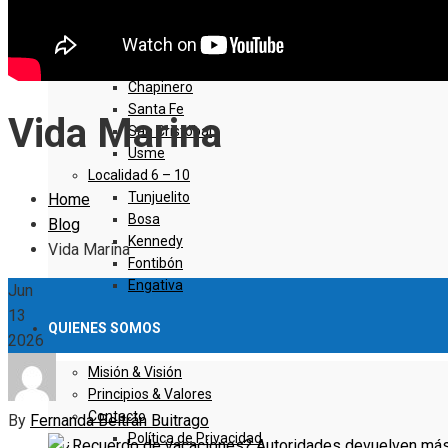
Sumapaz
Localidad 1 – 5
Usaquen
Chapinero
Santa Fe
Vida Marina
San Cristóbal
Usme
Localidad 6 – 10
Tunjuelito
Home
Bosa
Blog
Kennedy
Vida Marina
Fontibón
Engativa
Jun
13
QUIENES SOMOS
2026
Misión & Visión
Principios & Valores
Contacto
By
Fernanda Beltrán Buitrago
Política de Privacidad