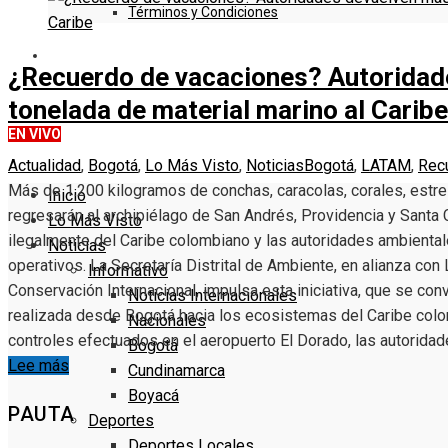
Términos y Condiciones
DENUNCIE
¿Recuerdo de vacaciones? Autoridad
tonelada de material marino al Caribe
EN VIVO
Actualidad
,
Bogotá
,
Lo Más Visto
,
Noticias
Bogotá
,
LATAM
,
Rec
Más de 1.200 kilogramos de conchas, caracolas, corales, estre
Inicio
regresarán al archipiélago de San Andrés, Providencia y Santa 
Lo Más Visto
ilegalmente del Caribe colombiano y las autoridades ambiental
Noticias
operativos. La Secretaría Distrital de Ambiente, en alianza c
Informativo
Conservación Internacional, impulsa esta iniciativa, que se con
Noticias Internacionales
realizada desde Bogotá hacia los ecosistemas del Caribe colo
Nacionales
controles efectuados en el aeropuerto El Dorado, las autorida
Bogotá
Lee más
Cundinamarca
Boyacá
PAUTA
Deportes
Deportes Locales