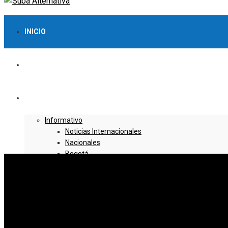
INICIO
LO MÁS VISTO
NOTICIAS
Informativo
Noticias Internacionales
Nacionales
Bogotá
Cundinamarca
Boyacá
Deportes
Deportes Locales
Deportes Nacionales
Deportes Internacionales