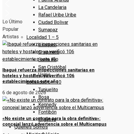
La Candelaria
Rafael Uribe Uribe
Lo Último
Ciudad Bolivar
Popular
Sumapaz
Artistas
Localidad 1 – 5
Usaquen
Chapinero
Santa Fe
San Cristóbal
Ibagué refuerza inspecciones sanitarias en
Usme
hoteles y hostales; ya verificó 106
establecimientos este año
Localidad 6 – 10
Tunjuelito
6 de agosto de 2026
Bosa
Kennedy
Fontibón
«No existe un contrato para la obra definitiva»:
Engativa
concejal lanzó advertencia sobre el Multicampus
Quienes Somos