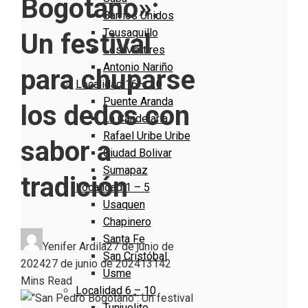
Bogotano»:
Barrios Unidos
Teusaquillo
Un festival
Los Mártires
Antonio Nariño
para chuparse
Localidad 16 – 20
Puente Aranda
los dedos con
La Candelaria
Rafael Uribe Uribe
sabor a
Ciudad Bolivar
Sumapaz
tradición
Localidad 1 – 5
Usaquen
Chapinero
Santa Fe
Yenifer Ardila
27 de junio de
San Cristóbal
2024
27 de junio de 2024
1314
2
Usme
Mins Read
Localidad 6 – 10
Tunjuelito