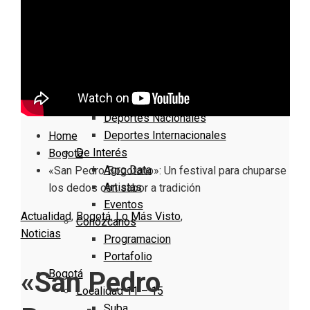
Nacionales
Bogotá
Cundinamarca
Boyacá
Deportes
Deportes Locales
Deportes Nacionales
Deportes Internacionales
Home
De Interés
Bogotá
Agro Data
«San Pedro Bogotano»: Un festival para chuparse
Artistas
los dedos con sabor a tradición
Eventos
Actualidad
,
Bogotá
,
Lo Más Visto
,
Conózcanos
Noticias
Programacion
Portafolio
«San Pedro
Bogotá
Localidad 11 – 15
Suba