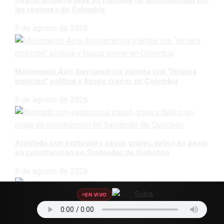
Regina Angarita lleva un mensaje de sostenibilidad por
las regiones de Colombia
8 de agosto de 2026
Movimiento Axis Iberoamérica plantea una “tercera
posición” política y busca crecer en Colombia
8 de agosto de 2026
Atentado con explosivos causó graves daños en peaje
en construcción en Santander de Quilichao
8 de agosto de 2026
EN VIVO
La Toscana y Villa Gloria, Suba, en alerta por basuras,