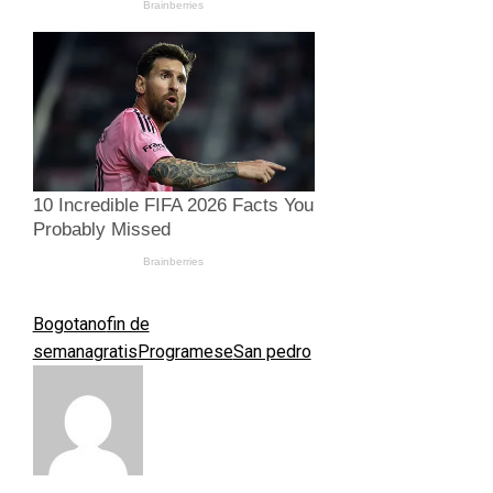
Bogotano
fin de
semana
gratis
Programese
San pedro