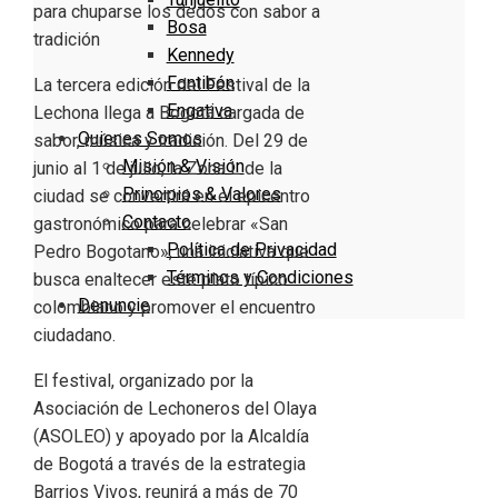
Bosa
Kennedy
Fontibón
La tercera edición del Festival de la
Engativa
Lechona llega a Bogotá cargada de
Quienes Somos
sabor, música y tradición. Del 29 de
Misión & Visión
junio al 1 de julio, la Zona L de la
Principios & Valores
ciudad se convertirá en el epicentro
Contacto
gastronómico para celebrar «San
Política de Privacidad
Pedro Bogotano», una iniciativa que
Términos y Condiciones
busca enaltecer este plato típico
Denuncie
colombiano y promover el encuentro
ciudadano.
El festival, organizado por la
Asociación de Lechoneros del Olaya
(ASOLEO) y apoyado por la Alcaldía
de Bogotá a través de la estrategia
Barrios Vivos, reunirá a más de 70