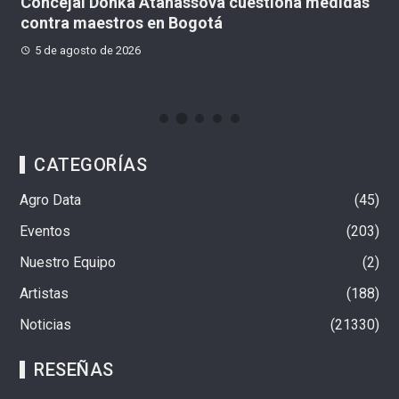
Concejal Donka Atanassova cuestiona medidas
C
contra maestros en Bogotá
c
c
5 de agosto de 2026
CATEGORÍAS
Agro Data
45
Eventos
203
Nuestro Equipo
2
Artistas
188
Noticias
21330
RESEÑAS