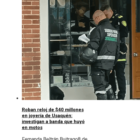
Roban reloj de $40 millones
en joyería de Usaquén:
investigan a banda que huyó
en motos
Fernanda Beltrán Buitrago
8 de