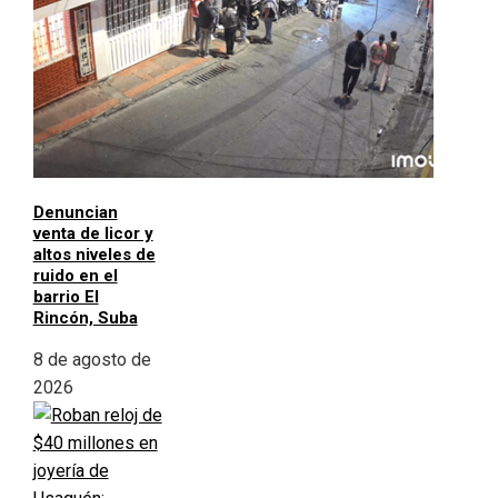
Denuncian
venta de licor y
altos niveles de
ruido en el
barrio El
Rincón, Suba
8 de agosto de
2026