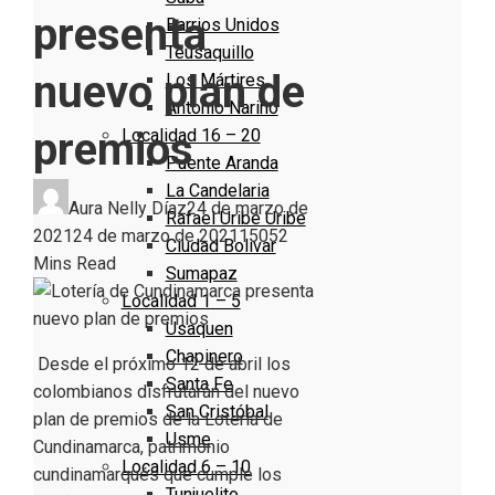
presenta
Barrios Unidos
Teusaquillo
nuevo plan de
Los Mártires
Antonio Nariño
premios
Localidad 16 – 20
Puente Aranda
La Candelaria
Aura Nelly Díaz
24 de marzo de
Rafael Uribe Uribe
2021
24 de marzo de 2021
1505
2
Ciudad Bolivar
Mins Read
Sumapaz
Localidad 1 – 5
Usaquen
Chapinero
Desde el próximo 12 de abril los
Santa Fe
colombianos disfrutarán del nuevo
San Cristóbal
plan de premios de la Lotería de
Usme
Cundinamarca, patrimonio
Localidad 6 – 10
cundinamarqués que cumple los
Tunjuelito