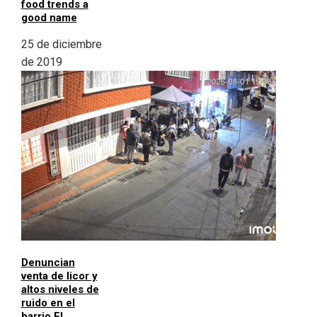
food trends a
good name
25 de diciembre
de 2019
Denuncian
venta de licor y
altos niveles de
ruido en el
barrio El