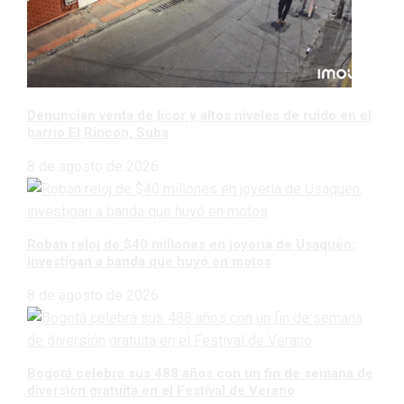
Denuncian venta de licor y altos niveles de ruido en el
barrio El Rincón, Suba
8 de agosto de 2026
Roban reloj de $40 millones en joyería de Usaquén:
investigan a banda que huyó en motos
8 de agosto de 2026
Bogotá celebra sus 488 años con un fin de semana de
diversión gratuita en el Festival de Verano