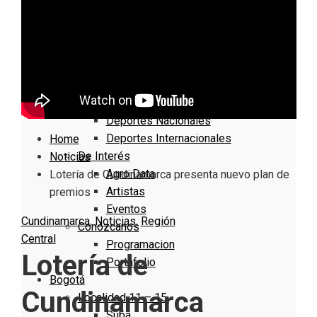
Nacionales
Bogotá
Cundinamarca
Boyacá
Deportes
Deportes Locales
Deportes Nacionales
Deportes Internacionales
Home
De Interés
Noticias
Agro Data
Lotería de Cundinamarca presenta nuevo plan de
Artistas
premios
Eventos
Cundinamarca
,
Noticias
,
Región
Conózcanos
Central
Programacion
Lotería de
Portafolio
Bogotá
Cundinamarca
Localidad 11 – 15
Suba