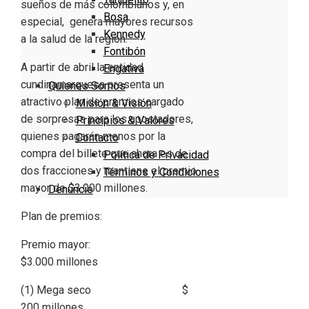
sueños de más colombianos y, en
Bosa
especial, genera mayores recursos
Kennedy
a la salud de la región.
Fontibón
A partir de abril la entidad
Engativa
cundinamarquesa presenta un
Quienes Somos
atractivo plan de premios cargado
Misión & Visión
de sorpresas para los apostadores,
Principios & Valores
quienes pagarán menos por la
Contacto
compra del billete que ahora es de
Política de Privacidad
dos fracciones y mantiene el premio
Términos y Condiciones
mayor de $3.000 millones.
Denuncie
Plan de premios:
Premio mayor:
$3.000 millones
(1) Mega seco $
200 millones