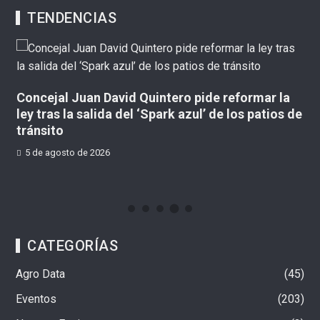
TENDENCIAS
Concejal Juan David Quintero pide reformar la
Mi
ley tras la salida del ‘Spark azul’ de los patios de
ro
tránsito
5 de agosto de 2026
CATEGORÍAS
Agro Data
45
Eventos
203