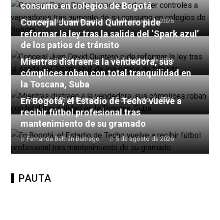
consumo en colegios de Bogotá
Concejal Juan David Quintero pide
Fernanda Beltrán Buitrago
5 de agosto de 2026
reformar la ley tras la salida del ‘Spark azul’
de los patios de tránsito
Mientras distraen a la vendedora, sus
Fernanda Beltrán Buitrago
5 de agosto de 2026
cómplices roban con total tranquilidad en
la Toscana, Suba
En Bogotá, el Estadio de Techo vuelve a
Fernanda Beltrán Buitrago
5 de agosto de 2026
recibir fútbol profesional tras
mantenimiento de su gramado
Fernanda Beltrán Buitrago
5 de agosto de 2026
PAUTA