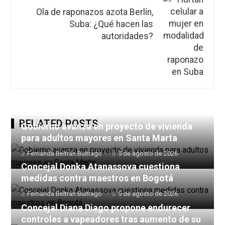
Ola de raponazos azota Berlín,
Suba: ¿Qué hacen las
autoridades?
RELATED POSTS
Gobierno avanza en proyecto de vivienda
para adultos mayores en Santa Marta
Fernanda Beltrán Buitrago
5 de agosto de 2026
Concejal Donka Atanassova cuestiona
medidas contra maestros en Bogotá
Fernanda Beltrán Buitrago
5 de agosto de 2026
Concejal Diana Diago propone endurecer
controles a vapeadores tras aumento de su