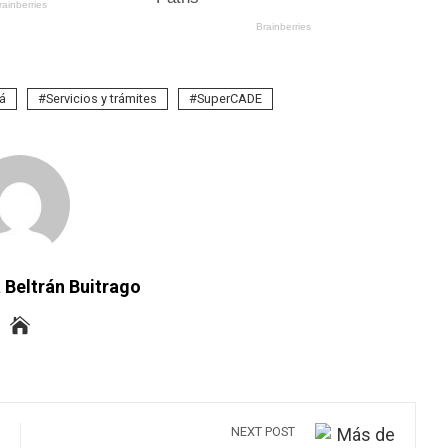
á
Servicios y trámites
SuperCADE
 Beltrán Buitrago
NEXT POST