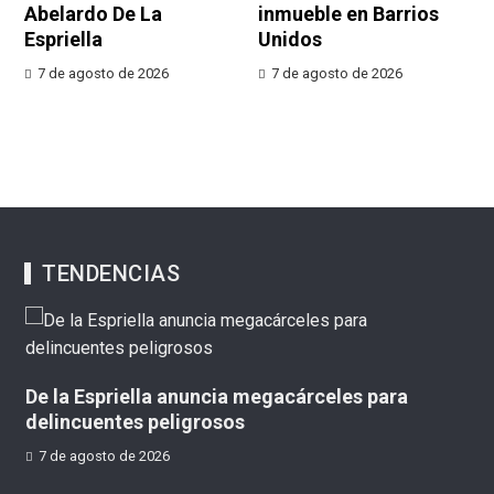
Abelardo De La
inmueble en Barrios
Espriella
Unidos
7 de agosto de 2026
7 de agosto de 2026
TENDENCIAS
De
il
De la Espriella anuncia megacárceles para
delincuentes peligrosos
7 de agosto de 2026