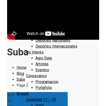
Nacionales
Bogotá
Cundinamarca
Boyacá
Deportes
Deportes Locales
Deportes Nacionales
Deportes Internacionales
Suba
De Interés
Agro Data
Artistas
Home
Eventos
Blog
Conózcanos
Suba
Programacion
Page 2
Portafolio
Bogotá
Ago
Localidad 11 – 15
04
Suba