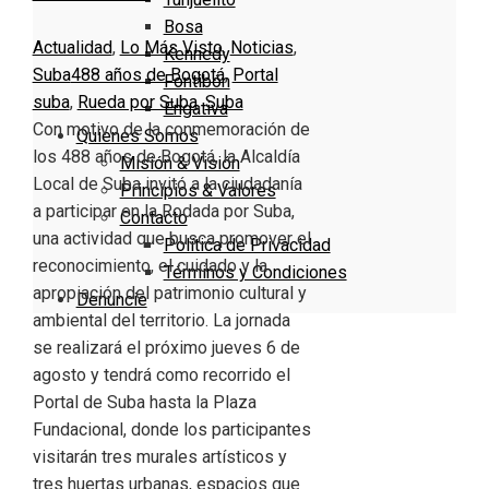
Bosa
Actualidad
,
Lo Más Visto
,
Noticias
,
Kennedy
Suba
488 años de Bogotá
,
Portal
Fontibón
suba
,
Rueda por Suba
,
Suba
Engativa
Con motivo de la conmemoración de
Quienes Somos
los 488 años de Bogotá, la Alcaldía
Misión & Visión
Local de Suba invitó a la ciudadanía
Principios & Valores
a participar en la Rodada por Suba,
Contacto
una actividad que busca promover el
Política de Privacidad
reconocimiento, el cuidado y la
Términos y Condiciones
apropiación del patrimonio cultural y
Denuncie
ambiental del territorio. La jornada
se realizará el próximo jueves 6 de
agosto y tendrá como recorrido el
Portal de Suba hasta la Plaza
Fundacional, donde los participantes
visitarán tres murales artísticos y
tres huertas urbanas, espacios que