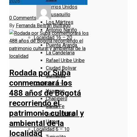
2026
Barrios Unidos
Teusaquillo
0 Comments
Los Mártires
By
Fernanda Beltrán Buitrago
Antonio Nariño
Localidad 16 – 20
Puente Aranda
La Candelaria
Rafael Uribe Uribe
Ciudad Bolivar
Rodada por Suba
Sumapaz
conmemorará los
Localidad 1 – 5
Usaquen
488 años de Bogotá
Chapinero
recorriendo el
Santa Fe
patrimonio cultural y
San Cristóbal
Usme
ambiental de la
Localidad 6 – 10
localidad
Tunjuelito