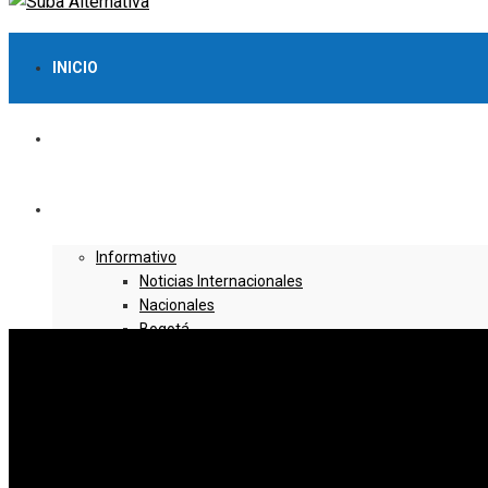
INICIO
LO MÁS VISTO
NOTICIAS
Informativo
Noticias Internacionales
Nacionales
Bogotá
Cundinamarca
Boyacá
Deportes
Deportes Locales
Deportes Nacionales
Deportes Internacionales