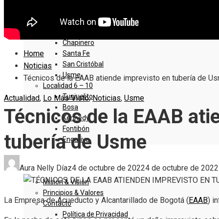
Sumapaz
Localidad 1 – 5
Usaquen
Chapinero
Home
Santa Fe
San Cristóbal
Noticias
Usme
Técnicos de la EAAB atiende imprevisto en tubería de U
Localidad 6 – 10
Tunjuelito
Actualidad
,
Lo Más Visto
,
Noticias
,
Usme
Bosa
Técnicos de la EAAB ati
Kennedy
Fontibón
tubería de Usme
Engativa
QUIENES SOMOS
Aura Nelly Díaz
4 de octubre de 2022
4 de octubre de 2022
Misión & Visión
Principios & Valores
La Empresa de Acueducto y Alcantarillado de Bogotá (
EAAB
) i
Contacto
Política de Privacidad