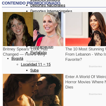
Deportes Nacionales
Deportes Internacionales
De Interés
Agro Data
Artistas
Eventos
Conózcanos
Programacion
Portafolio
Bogotá
Localidad 11 – 15
Suba
Barrios Unidos
Teusaquillo
Los Mártires
Antonio Nariño
Localidad 16 – 20
Puente Aranda