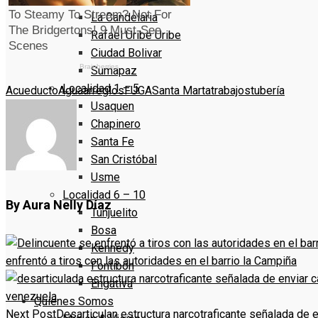
La Candelaria
Rafael Uribe Uribe
Ciudad Bolivar
Sumapaz
Localidad 1 – 5
Acueducto
Agua
arreglos
FUGA
Santa Marta
trabajos
tubería
Usaquen
Chapinero
Santa Fe
San Cristóbal
Usme
Localidad 6 – 10
By Aura Nelly Díaz
Tunjuelito
Bosa
Kennedy
enfrentó a tiros con las autoridades en el barrio la Campiña
Fontibón
Engativa
Quienes Somos
Next Post
Desarticulan estructura narcotraficante señalada de 