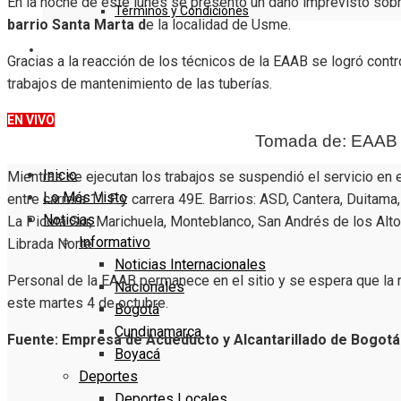
En la noche de este lunes se presentó un daño imprevisto sob
Términos y Condiciones
barrio Santa Marta d
e la localidad de Usme.
DENUNCIE
Gracias a la reacción de los técnicos de la EAAB se logró contro
trabajos de mantenimiento de las tuberías.
EN VIVO
Tomada de: EAAB
Inicio
Mientras se ejecutan los trabajos se suspendió el servicio en e
Lo Más Visto
entre carrera 11 E y carrera 49E. Barrios: ASD, Cantera, Duitama
Noticias
La Picota Sur, Marichuela, Monteblanco, San Andrés de los Alto
Informativo
Librada Norte.
Noticias Internacionales
Personal de la EAAB permanece en el sitio y se espera que la 
Nacionales
este martes 4 de octubre.
Bogotá
Cundinamarca
Fuente: Empresa de Acueducto y Alcantarillado de Bogotá
Boyacá
Deportes
Deportes Locales