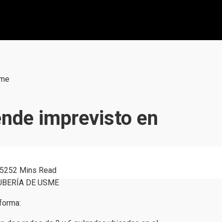
sme
ende imprevisto en
525
2 Mins Read
nforma: