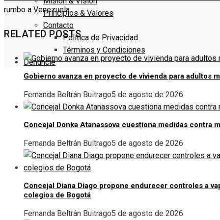
Misión & Visión
rumbo a Venezuela
Principios & Valores
Contacto
RELATED POSTS
Política de Privacidad
Términos y Condiciones
Denuncie
Gobierno avanza en proyecto de vivienda para adultos 
Fernanda Beltrán Buitrago
5 de agosto de 2026
Concejal Donka Atanassova cuestiona medidas contra m
Fernanda Beltrán Buitrago
5 de agosto de 2026
Concejal Diana Diago propone endurecer controles a v
colegios de Bogotá
Fernanda Beltrán Buitrago
5 de agosto de 2026