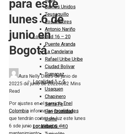
para este
Barrios Unidos
Teusaquillo
lunes 6 de
Los Mártires
Antonio Nariño
junio en
Localidad 16 – 20
Puente Aranda
Bogotá
La Candelaria
Rafael Uribe Uribe
Ciudad Bolivar
Sumapaz
Aura Nelly Díaz
5 de junio de
Localidad 1 – 5
2022
5 de junio de 2022
608
2 Mins
Usaquen
Read
Chapinero
Por ajustes en el servicio
Enel
Santa Fe
Colombia
informa las
localidades
San Cristóbal
que tendrán cortes de luz este lunes
Usme
6 sde junio por
trabajos
de
Localidad 6 – 10
mantenimiento.
Tunjuelito