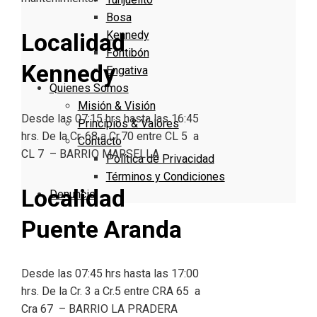
Bosa
Kennedy
Localidad
Fontibón
Kennedy
Engativa
Quienes Somos
Misión & Visión
Desde las 07:15 hrs hasta las 16:45
Principios & Valores
hrs. De la Cr. 68 a Cr.70 entre CL 5 a
Contacto
CL 7 – BARRIO MARSELLA
Política de Privacidad
Términos y Condiciones
Localidad
Denuncie
Puente Aranda
Desde las 07:45 hrs hasta las 17:00
hrs. De la Cr. 3 a Cr.5 entre CRA 65 a
Cra 67 – BARRIO LA PRADERA