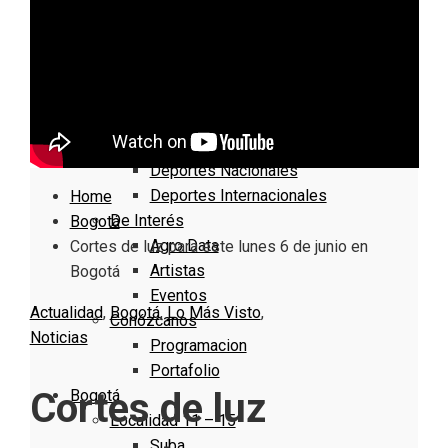
Nacionales
Bogotá
Cundinamarca
Boyacá
Deportes
Deportes Locales
Deportes Nacionales
Deportes Internacionales
Home
De Interés
Bogotá
Agro Data
Cortes de luz para este lunes 6 de junio en
Artistas
Bogotá
Eventos
Actualidad
,
Bogotá
,
Lo Más Visto
,
Conózcanos
Noticias
Programacion
Portafolio
Cortes de luz
Bogotá
Localidad 11 – 15
Suba