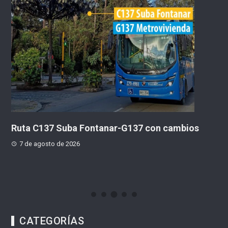
Ruta C137 Suba Fontanar-G137 con cambios
Ib
ho
7 de agosto de 2026
e
CATEGORÍAS