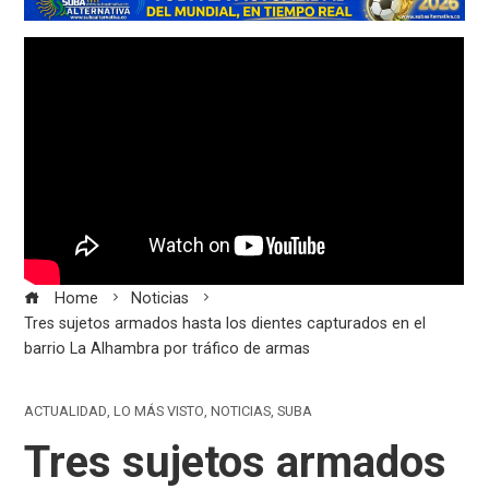
Home
Noticias
Tres sujetos armados hasta los dientes capturados en el
barrio La Alhambra por tráfico de armas
ACTUALIDAD
,
LO MÁS VISTO
,
NOTICIAS
,
SUBA
Tres sujetos armados