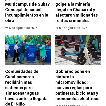
Multicampus de Suba?
golpe a la minería
Concejal denunció
ilegal en Chaparral y
incumplimientos en la
afectaron millonarias
obra
rentas criminales
6 de agosto de 2026
6 de agosto de 2026
Comunidades de
Gobierno pone en
Cundinamarca
cintura la
recibirán más
micromovilidad:
sistemas para
nuevas reglas para
almacenar aguas
patinetas, bicicletas y
lluvias ante la llegada
monociclos eléctricos
de El Niño
6 de agosto de 2026