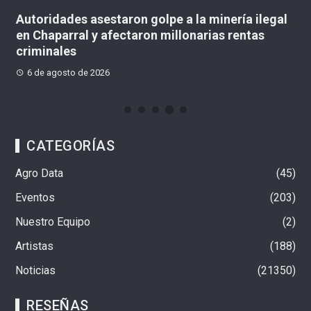
Autoridades asestaron golpe a la minería ilegal
C
en Chaparral y afectaron millonarias rentas
si
criminales
ll
6 de agosto de 2026
CATEGORÍAS
Agro Data
45
Eventos
203
Nuestro Equipo
2
Artistas
188
Noticias
21350
RESEÑAS