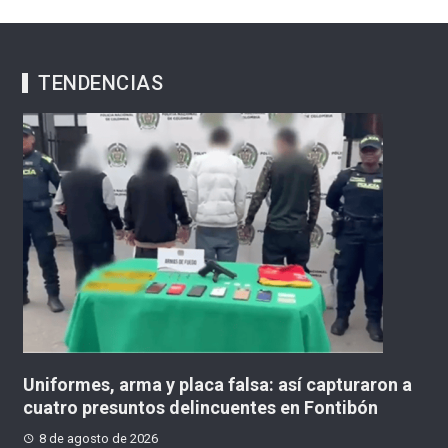
TENDENCIAS
iformes, arma y placa falsa: así capturaron a
Mujer d
atro presuntos delincuentes en Fontibón
puente 
 de agosto de 2026
8 de ag