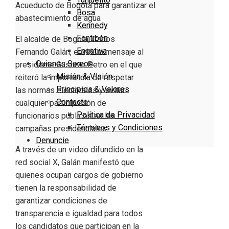
Bosa
Kennedy
Fontibón
El alcalde de Bogotá,
Carlos
Engativa
Fernando Galán
, envió un mensaje al
Quienes Somos
presidente
Gustavo Petro
en el que
Misión & Visión
reiteró la importancia de respetar
Principios & Valores
las normas electorales y evitar
Contacto
cualquier participación de
Política de Privacidad
funcionarios públicos en las
Términos y Condiciones
campañas presidenciales.
Denuncie
A través de un video difundido en la
red social X, Galán manifestó que
quienes ocupan cargos de gobierno
tienen la responsabilidad de
garantizar condiciones de
transparencia e igualdad para todos
los candidatos que participan en la