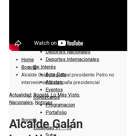
Nacionales
Bogotá
Cundinamarca
Boyacá
Deportes
Deportes Locales
Deportes Nacionales
Deportes Internacionales
Home
De Interés
Bogotá
Agro Data
Alcalde Galán le pide al presidente Petro no
Artistas
intervenir en la campaña presidencial
Eventos
Actualidad
,
Bogotá
,
Lo Más Visto
,
Conózcanos
Nacionales
,
Noticias
Programacion
Portafolio
Alcalde Galán
Bogotá
Localidad 11 – 15
Suba