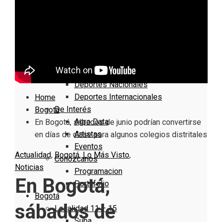
Nacionales
Bogotá
Cundinamarca
Boyacá
Deportes
Deportes Locales
Deportes Nacionales
Deportes Internacionales
Home
De Interés
Bogotá
Agro Data
En Bogotá, sábados de junio podrían convertirse
Artistas
en días de clase para algunos colegios distritales
Eventos
Actualidad
,
Bogotá
,
Lo Más Visto
,
Conózcanos
Noticias
Programacion
En Bogotá,
Portafolio
Bogotá
sábados de
Localidad 11 – 15
Suba