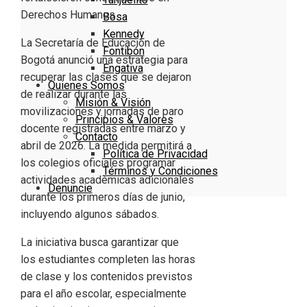
Bosa
Kennedy
La Secretaría de Educación de
Fontibón
Bogotá anunció una estrategia para
Engativa
recuperar las clases que se dejaron
Quienes Somos
de realizar durante las
Misión & Visión
movilizaciones y jornadas de paro
Principios & Valores
docente registradas entre marzo y
Contacto
abril de 2026. La medida permitirá a
Política de Privacidad
los colegios oficiales programar
Términos y Condiciones
actividades académicas adicionales
Denuncie
durante los primeros días de junio,
incluyendo algunos sábados.
La iniciativa busca garantizar que
los estudiantes completen las horas
de clase y los contenidos previstos
para el año escolar, especialmente