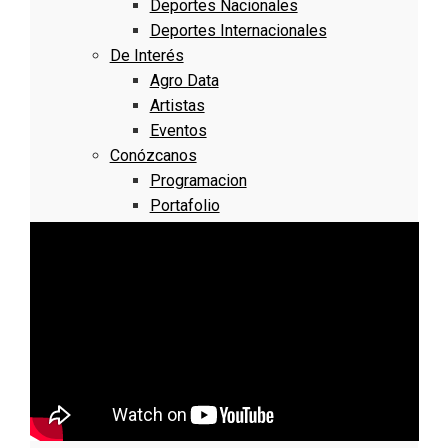
Deportes Nacionales
Deportes Internacionales
De Interés
Agro Data
Artistas
Eventos
Conózcanos
Programacion
Portafolio
Bogotá
Localidad 11 – 15
Suba
Barrios Unidos
Teusaquillo
Los Mártires
Antonio Nariño
Localidad 16 – 20
Puente Aranda