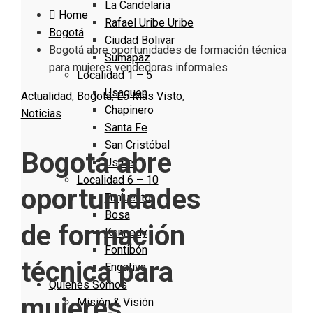
La Candelaria
Home
Rafael Uribe Uribe
Bogotá
Ciudad Bolivar
Bogotá abre oportunidades de formación técnica
Sumapaz
para mujeres vendedoras informales
Localidad 1 – 5
Usaquen
Actualidad
,
Bogotá
,
Lo Más Visto
,
Chapinero
Noticias
Santa Fe
San Cristóbal
Bogotá abre
Usme
Localidad 6 – 10
oportunidades
Tunjuelito
Bosa
de formación
Kennedy
Fontibón
técnica para
Engativa
Quienes Somos
mujeres
Misión & Visión