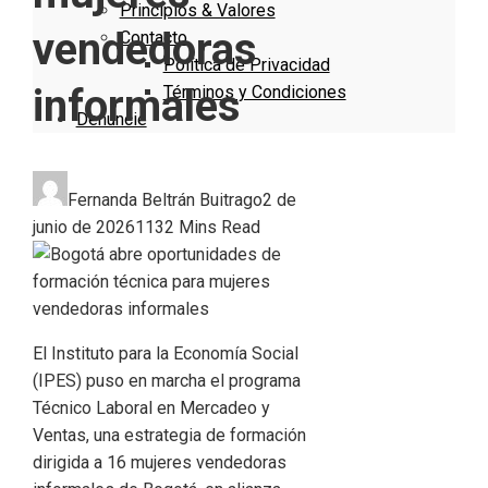
Principios & Valores
vendedoras
Contacto
Política de Privacidad
informales
Términos y Condiciones
Denuncie
Fernanda Beltrán Buitrago
2 de
junio de 2026
113
2 Mins Read
El Instituto para la Economía Social
(IPES) puso en marcha el programa
Técnico Laboral en Mercadeo y
Ventas, una estrategia de formación
dirigida a 16 mujeres vendedoras