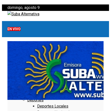
domingo, agosto 9
EN VIVO
Inicio
Lo Más Visto
Noticias
Informativo
Noticias Internacionales
Nacionales
Bogotá
Cundinamarca
Boyacá
Deportes
Deportes Locales