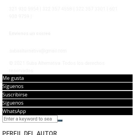
321 930 5954 | 322 357 4558 | 322 357 3301 | 601
930 9759 |
Envíenos un correo
subaalternativa@gmail.com
© 2021 Suba Alternativa. Todos los derechos
reservados.
Me gusta
Síguenos
Suscribirse
Síguenos
WhatsApp
PERFIL DEL AUTOR