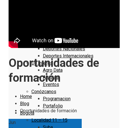
Nacionales
Bogotá
Cundinamarca
Boyacá
Deportes
Deportes Locales
Deportes Nacionales
Deportes Internacionales
Oportunidades de
De Interés
Agro Data
formación
Artistas
Eventos
Conózcanos
Home
Programacion
Blog
Portafolio
Oportunidades de formación
Bogotá
Localidad 11 – 15
Jun
Suba