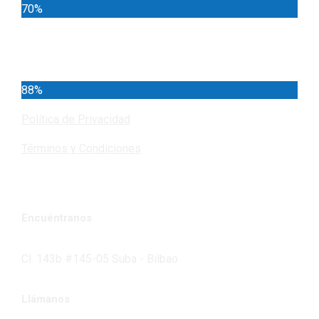
70%
Cundinamarca
88%
Política de Privacidad
Términos y Condiciones
Encuéntranos
Cl. 143b #145-05 Suba - Bilbao
Llámanos