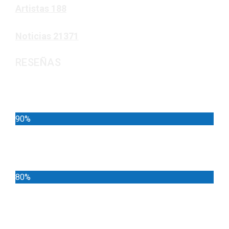
Artistas
188
Noticias
21371
RESEÑAS
Noticias
90%
Deportes
80%
Locales