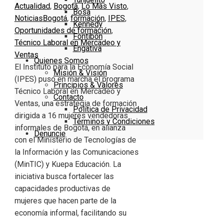
Actualidad
,
Bogotá
,
Lo Más Visto
,
Bosa
Noticias
Bogotá
,
formación
,
IPES
,
Kennedy
Oportunidades de formación
,
Fontibón
Técnico Laboral en Mercadeo y
Engativa
Ventas
Quienes Somos
El Instituto para la Economía Social
Misión & Visión
(IPES) puso en marcha el programa
Principios & Valores
Técnico Laboral en Mercadeo y
Contacto
Ventas, una estrategia de formación
Política de Privacidad
dirigida a 16 mujeres vendedoras
Términos y Condiciones
informales de Bogotá, en alianza
Denuncie
con el Ministerio de Tecnologías de
la Información y las Comunicaciones
(MinTIC) y Kuepa Educación. La
iniciativa busca fortalecer las
capacidades productivas de
mujeres que hacen parte de la
economía informal, facilitando su