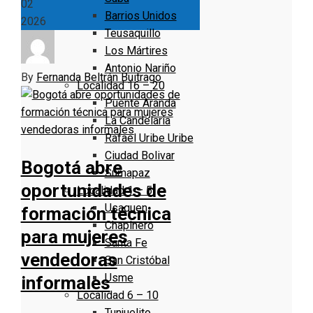
02
Barrios Unidos
2026
Teusaquillo
Los Mártires
Antonio Nariño
By
Fernanda Beltrán Buitrago
Localidad 16 – 20
Puente Aranda
La Candelaria
Rafael Uribe Uribe
Ciudad Bolivar
Bogotá abre
Sumapaz
oportunidades de
Localidad 1 – 5
Usaquen
formación técnica
Chapinero
para mujeres
Santa Fe
vendedoras
San Cristóbal
Usme
informales
Localidad 6 – 10
Tunjuelito