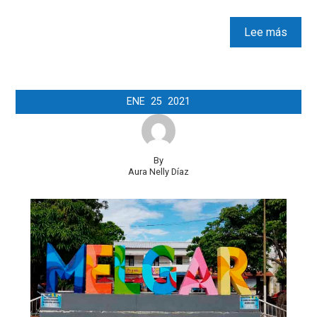
Lee más
ENE
25
2021
By
Aura Nelly Díaz