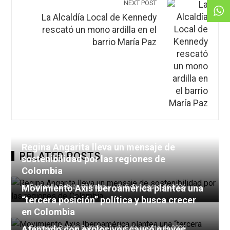
NEXT POST
La Alcaldía Local de Kennedy
rescató un mono ardilla en el
barrio María Paz
Regina Angarita lleva un mensaje de
RELATED POSTS
sostenibilidad por las regiones de
Colombia
Movimiento Axis Iberoamérica plantea una
Fernanda Beltrán Buitrago
8 de agosto de 2026
“tercera posición” política y busca crecer
en Colombia
Atentado con explosivos causó graves
Fernanda Beltrán Buitrago
8 de agosto de 2026