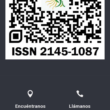
Encuéntranos
Llámanos