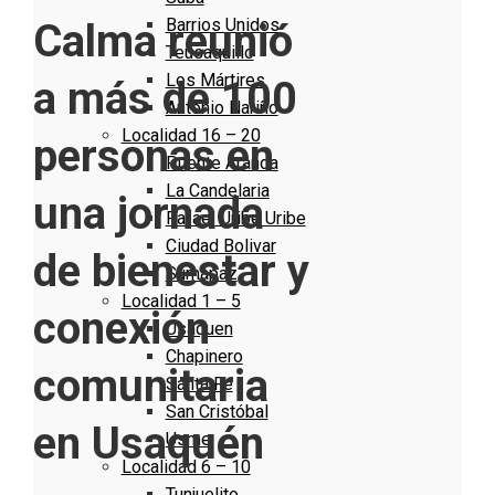
Barrios Unidos
Calma reunió
Teusaquillo
Los Mártires
a más de 100
Antonio Nariño
Localidad 16 – 20
personas en
Puente Aranda
La Candelaria
una jornada
Rafael Uribe Uribe
Ciudad Bolivar
de bienestar y
Sumapaz
Localidad 1 – 5
conexión
Usaquen
Chapinero
comunitaria
Santa Fe
San Cristóbal
en Usaquén
Usme
Localidad 6 – 10
Tunjuelito