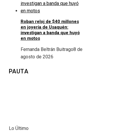
Roban reloj de $40 millones
en joyería de Usaquén:
investigan a banda que huyó
en motos
Fernanda Beltrán Buitrago
8 de
agosto de 2026
PAUTA
Lo Último