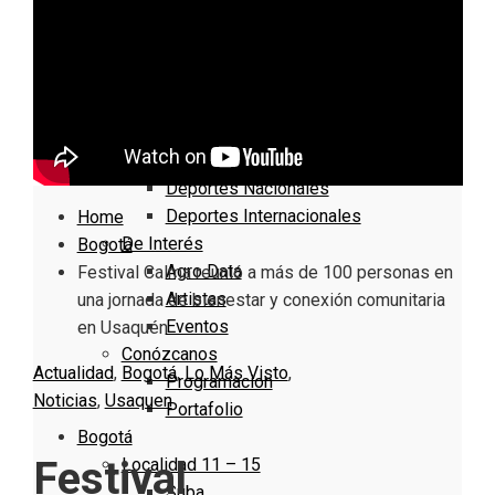
Nacionales
Bogotá
Cundinamarca
Boyacá
Deportes
Deportes Locales
Deportes Nacionales
Deportes Internacionales
Home
De Interés
Bogotá
Agro Data
Festival Calma reunió a más de 100 personas en
Artistas
una jornada de bienestar y conexión comunitaria
Eventos
en Usaquén
Conózcanos
Actualidad
,
Bogotá
,
Lo Más Visto
,
Programacion
Noticias
,
Usaquen
Portafolio
Bogotá
Festival
Localidad 11 – 15
Suba