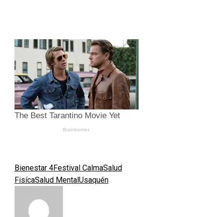
Bienestar 4
Festival Calma
Salud
Fisíca
Salud Mental
Usaquén