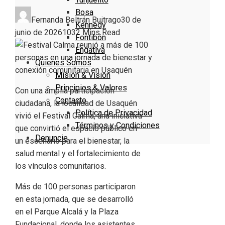
Bosa
Fernanda Beltrán Buitrago
30 de
Kennedy
junio de 2026
103
2 Mins Read
Fontibón
Engativa
Quienes Somos
Misión & Visión
Principios & Valores
Con una amplia participación
Contacto
ciudadana, la localidad de Usaquén
Política de Privacidad
vivió el Festival Calma, una iniciativa
Términos y Condiciones
que convirtió el espacio público en
Denuncie
un escenario para el bienestar, la
salud mental y el fortalecimiento de
los vínculos comunitarios.
Más de 100 personas participaron
en esta jornada, que se desarrolló
en el Parque Alcalá y la Plaza
Fundacional, donde los asistentes