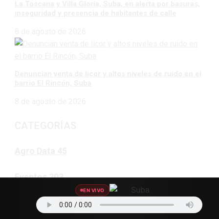
La Toscana y Villa Gloria, Suba, en alerta por basuras,
inseguridad y presencia de habitantes de calle
8 de agosto de 2026
Denuncian venta de licor y altos niveles de ruido en el
barrio El Rincón, Suba
8 de agosto de 2026
CATEGORÍAS
Agro Data
45
Eventos
203
EN VIVO
Nuestro Equipo
2