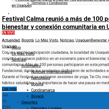
Términos y Condiciones
DENUNCIE
Festival Calma reunió a más de 100 p
bienestar y conexión comunitaria en
EN VIVO
Actualidad
,
Bogotá
,
Lo Más Visto
,
Noticias
,
Usaquen
Bienestar 
Usaquén
Inicio
Con una amplia participación ciudadana, la localidad de Usaquén 
Lo Más Visto
convirtió el espacio público en un escenario para el bienestar, 
Noticias
comunitarios. Más de 100 personas participaron en esta jornada
Informativo
Fundacional, donde los asistentes disfrutaron de actividades en
Noticias Internacionales
Durante el festival se realizaron sesiones de yoga, Tai Chi, m
Nacionales
hábitos saludables y la importancia de hacer una pausa en medio
Bogotá
Lee más
Cundinamarca
Jun
Boyacá
26
Deportes
2026
Deportes Locales