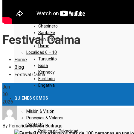
Sumapaz
Localidad 1 – 5
Usaquen
Chapinero
Santa Fe
Festival Calma
San Cristóbal
Usme
Localidad 6 – 10
Tunjuelito
Home
Bosa
Blog
Kennedy
Festival Calma
Fontibón
Engativa
Jun
30
QUIENES SOMOS
2026
Misión & Visión
Principios & Valores
Contacto
By
Fernanda Beltrán Buitrago
Política de Privacidad