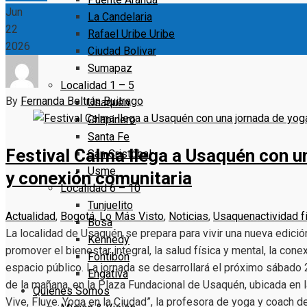
Jun
La Candelaria
22
Rafael Uribe Uribe
2026
Ciudad Bolivar
Sumapaz
Localidad 1 – 5
By
Fernanda Beltrán Buitrago
Usaquen
Chapinero
Santa Fe
Festival Calma llega a Usaquén con u
San Cristóbal
Usme
y conexión comunitaria
Localidad 6 – 10
Tunjuelito
Actualidad
,
Bogotá
,
Lo Más Visto
,
Noticias
,
Usaquen
actividad f
Bosa
La localidad de Usaquén se prepara para vivir una nueva edición
Kennedy
promover el bienestar integral, la salud física y mental, la con
Fontibón
espacio público. La jornada se desarrollará el próximo sábado 2
Engativa
de la mañana, en la Plaza Fundacional de Usaquén, ubicada en la
Quienes Somos
Vive, Fluye. Yoga en la Ciudad”, la profesora de yoga y coach de