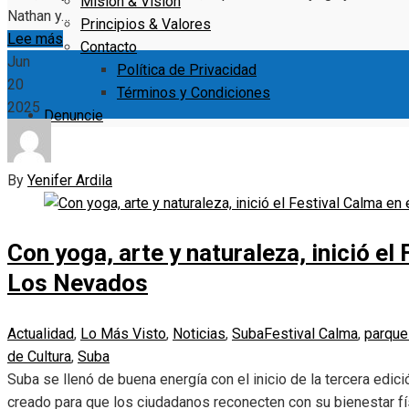
Misión & Visión
Nathan y…
Principios & Valores
Lee más
Contacto
Jun
Política de Privacidad
20
Términos y Condiciones
2025
Denuncie
By
Yenifer Ardila
Con yoga, arte y naturaleza, inició el
Los Nevados
Actualidad
,
Lo Más Visto
,
Noticias
,
Suba
Festival Calma
,
parque
de Cultura
,
Suba
Suba se llenó de buena energía con el inicio de la tercera edic
creado para que los ciudadanos reconecten con su bienestar fís