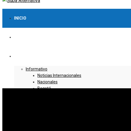
INICIO
LO MÁS VISTO
NOTICIAS
Informativo
Noticias Internacionales
Nacionales
Bogotá
Cundinamarca
Boyacá
Deportes
Deportes Locales
Deportes Nacionales
Deportes Internacionales