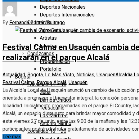
Deportes Nacionales
Deportes Internacionales
By
Fernanda Beltrán Buitrago
De Interés
Agro Data
Artistas
Festival Calma en Usaquén cambia de
Eventos
Conózcanos
realizarán en el parque Alcalá
Programacion
Portafolio
Actualidad
,
Bogotá
,
Lo Más Visto
,
Noticias
,
Usaquen
Alcaldía L
Bogotá
Festival Calma
,
Parque Alcalá
,
Usaquén
Localidad 11 – 15
La Alcaldía Local de Usaquén anunció un cambio de ubicación par
Suba
orientada a promover el bienestar integral, la conexión personal
Barrios Unidos
localidad. Inicialmente programadas en el parque El Country, la
Teusaquillo
Alcalá, un espacio dispuesto para brindar mayor comodidad y dis
Los Mártires
este viernes 27 de junio, entre las 9:00 de la mañana y las 12:3
Antonio Nariño
participantes podrán disfrutar gratuitamente de actividades com
Localidad 16 – 20
Lee más
Puente Aranda