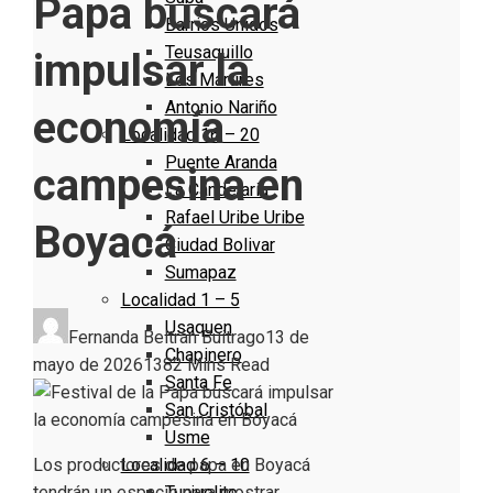
Papa buscará
Barrios Unidos
Teusaquillo
impulsar la
Los Mártires
Antonio Nariño
economía
Localidad 16 – 20
Puente Aranda
campesina en
La Candelaria
Rafael Uribe Uribe
Boyacá
Ciudad Bolivar
Sumapaz
Localidad 1 – 5
Usaquen
Fernanda Beltrán Buitrago
13 de
Chapinero
mayo de 2026
138
2 Mins Read
Santa Fe
San Cristóbal
Usme
Localidad 6 – 10
Los productores de papa en Boyacá
Tunjuelito
tendrán un espacio para mostrar