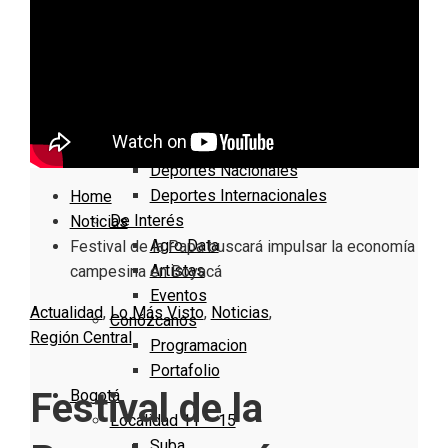
Nacionales
Bogotá
Cundinamarca
Boyacá
Deportes
Deportes Locales
Deportes Nacionales
Deportes Internacionales
Home
De Interés
Noticias
Agro Data
Festival de la Papa buscará impulsar la economía
Artistas
campesina en Boyacá
Eventos
Actualidad
,
Lo Más Visto
,
Noticias
,
Conózcanos
Región Central
Programacion
Portafolio
Festival de la
Bogotá
Localidad 11 – 15
Suba