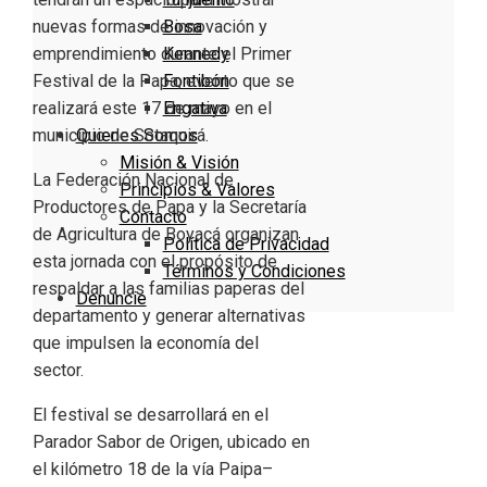
Bosa
nuevas formas de innovación y
Kennedy
emprendimiento durante el Primer
Fontibón
Festival de la Papa, evento que se
Engativa
realizará este 17 de mayo en el
Quienes Somos
municipio de Sotaquirá.
Misión & Visión
La Federación Nacional de
Principios & Valores
Productores de Papa y la Secretaría
Contacto
de Agricultura de Boyacá organizan
Política de Privacidad
esta jornada con el propósito de
Términos y Condiciones
respaldar a las familias paperas del
Denuncie
departamento y generar alternativas
que impulsen la economía del
sector.
El festival se desarrollará en el
Parador Sabor de Origen, ubicado en
el kilómetro 18 de la vía Paipa–