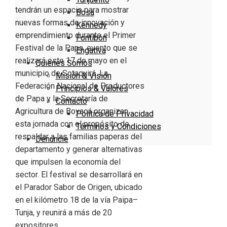
tendrán un espacio para mostrar
Bosa
nuevas formas de innovación y
Kennedy
emprendimiento durante el Primer
Fontibón
Festival de la Papa, evento que se
Engativa
realizará este 17 de mayo en el
Quienes Somos
municipio de Sotaquirá. La
Misión & Visión
Federación Nacional de Productores
Principios & Valores
de Papa y la Secretaría de
Contacto
Agricultura de Boyacá organizan
Política de Privacidad
esta jornada con el propósito de
Términos y Condiciones
respaldar a las familias paperas del
Denuncie
departamento y generar alternativas
que impulsen la economía del
sector. El festival se desarrollará en
el Parador Sabor de Origen, ubicado
en el kilómetro 18 de la vía Paipa–
Tunja, y reunirá a más de 20
expositores…