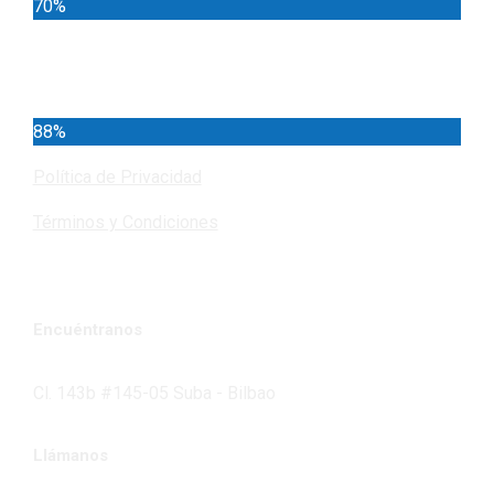
70%
Cundinamarca
88%
Política de Privacidad
Términos y Condiciones
Encuéntranos
Cl. 143b #145-05 Suba - Bilbao
Llámanos