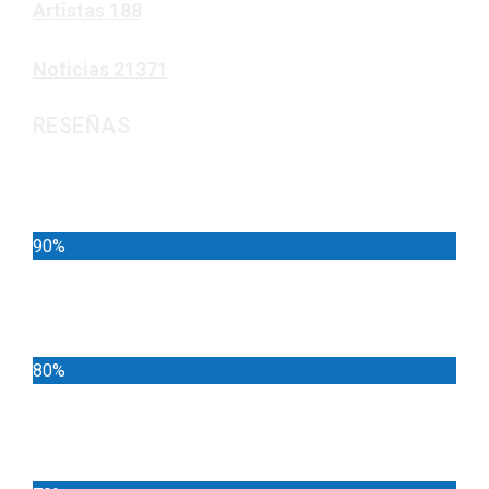
Artistas
188
Noticias
21371
RESEÑAS
Noticias
90%
Deportes
80%
Locales