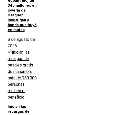
Roban reloj de
$40 millones en
joyería de
Usaquén:
investigan a
banda que huyó
en motos
8 de agosto de
2026
Inician las
recargas de