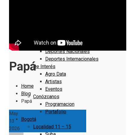
Nacionales
Bogotá
Cundinamarca
Boyacá
Deportes
Deportes Locales
Deportes Nacionales
Deportes Internacionales
Papá
De Interés
Agro Data
Artistas
Home
Eventos
Blog
Conózcanos
Papá
Programacion
Portafolio
May
Bogotá
13
Localidad 11 – 15
2026
Suba