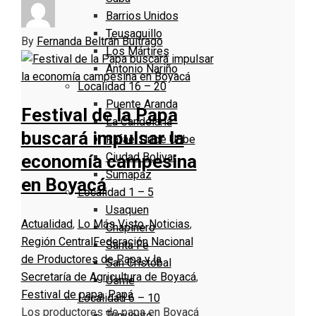
Barrios Unidos
Teusaquillo
By
Fernanda Beltrán Buitrago
Los Mártires
Antonio Nariño
Localidad 16 – 20
Puente Aranda
Festival de la Papa
La Candelaria
buscará impulsar la
Rafael Uribe Uribe
Ciudad Bolivar
economía campesina
Sumapaz
en Boyacá
Localidad 1 – 5
Usaquen
Actualidad
,
Lo Más Visto
,
Noticias
,
Chapinero
Región Central
Federación Nacional
Santa Fe
de Productores de Papa y la
San Cristóbal
Secretaría de Agricultura de Boyacá
,
Usme
Festival de papa
,
Papá
Localidad 6 – 10
Los productores de papa en Boyacá
Tunjuelito