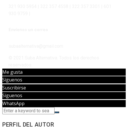
321 930 5954 | 322 357 4558 | 322 357 3301 | 601
930 9759 |
Envíenos un correo
subaalternativa@gmail.com
© 2021 Suba Alternativa. Todos los derechos
reservados.
Me gusta
Síguenos
Suscribirse
Síguenos
WhatsApp
PERFIL DEL AUTOR