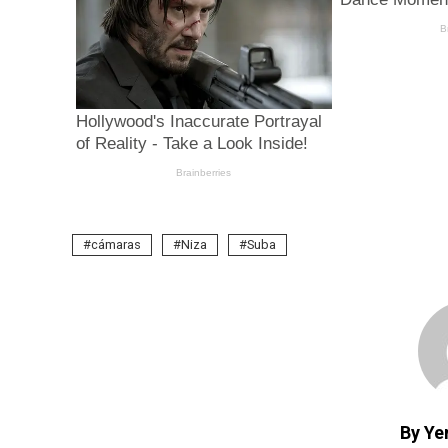
cámaras
Niza
Suba
By Yen