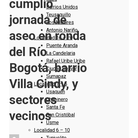
cumplió
Barrios Unidos
Teusaquillo
jornada de
Los Mártires
Antonio Nariño
aseo en ronda
Localidad 16 – 20
Puente Aranda
del Río
La Candelaria
Rafael Uribe Uribe
Bogotá, barrio
Ciudad Bolivar
Sumapaz
Villa Cindy, y
Localidad 1 – 5
Usaquen
sectores
Chapinero
Santa Fe
vecinos
San Cristóbal
Usme
Localidad 6 – 10
Tunjuelito