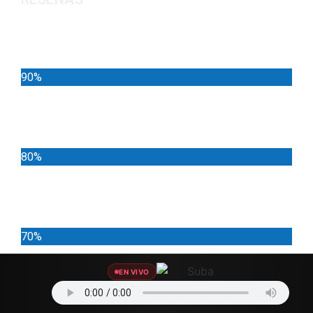
Noticias
90%
Deportes
80%
Locales
70%
EN VIVO
Cundinamarca