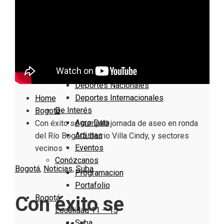
Nacionales
Bogotá
Cundinamarca
Boyacá
Deportes
Deportes Locales
Deportes Nacionales
Deportes Internacionales
Home
De Interés
Bogotá
Agro Data
Con éxito se cumplió jornada de aseo en ronda
Artistas
del Río Bogotá, barrio Villa Cindy, y sectores
Eventos
vecinos
Conózcanos
Bogotá
,
Noticias
,
Suba
Programacion
Portafolio
Con éxito se
Bogotá
Localidad 11 – 15
Suba