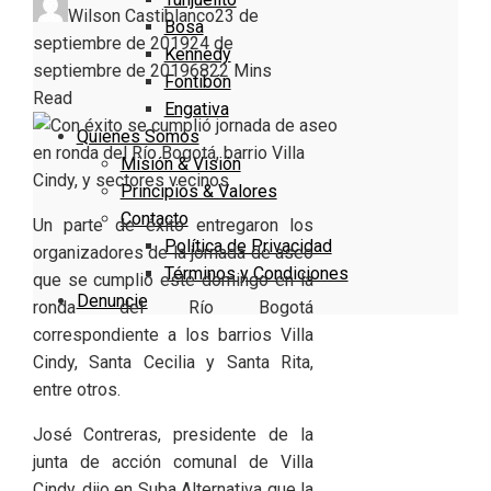
Wilson Castiblanco
23 de
Bosa
septiembre de 2019
24 de
Kennedy
septiembre de 2019
682
2 Mins
Fontibón
Read
Engativa
Quienes Somos
Misión & Visión
Principios & Valores
Contacto
Un parte de éxito entregaron los
Política de Privacidad
organizadores de la jornada de aseo
Términos y Condiciones
que se cumplió este domingo en la
Denuncie
ronda del Río Bogotá
correspondiente a los barrios Villa
Cindy, Santa Cecilia y Santa Rita,
entre otros.
José Contreras, presidente de la
junta de acción comunal de Villa
Cindy, dijo en Suba Alternativa que la