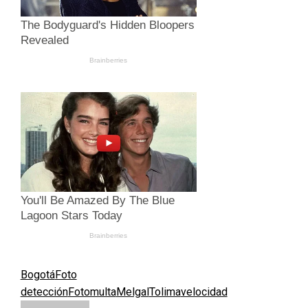
Bogotá
Foto
detección
Fotomulta
Melgal
Tolima
velocidad