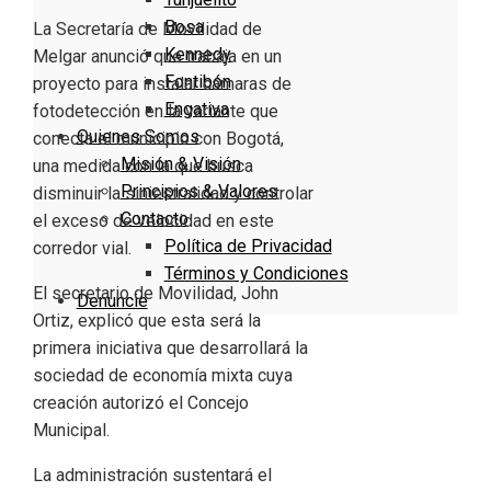
Bosa
La Secretaría de Movilidad de
Kennedy
Melgar anunció que trabaja en un
Fontibón
proyecto para instalar cámaras de
Engativa
fotodetección en la variante que
Quienes Somos
conecta el municipio con Bogotá,
Misión & Visión
una medida con la que busca
Principios & Valores
disminuir la siniestralidad y controlar
Contacto
el exceso de velocidad en este
Política de Privacidad
corredor vial.
Términos y Condiciones
El secretario de Movilidad,
John
Denuncie
Ortiz
, explicó que esta será la
primera iniciativa que desarrollará la
sociedad de economía mixta cuya
creación autorizó el Concejo
Municipal.
La administración sustentará el