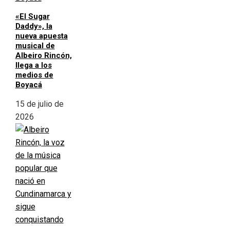
«El Sugar
Daddy», la
nueva apuesta
musical de
Albeiro Rincón,
llega a los
medios de
Boyacá
15 de julio de
2026