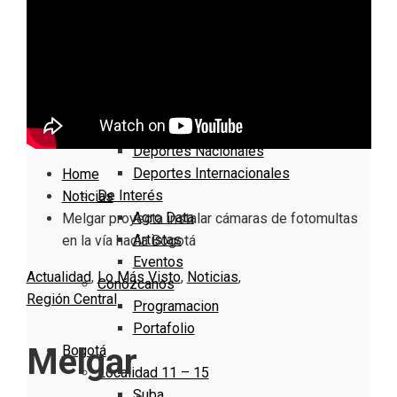
Nacionales
Bogotá
Cundinamarca
Boyacá
Deportes
Deportes Locales
Deportes Nacionales
Deportes Internacionales
Home
De Interés
Noticias
Agro Data
Melgar proyecta instalar cámaras de fotomultas
Artistas
en la vía hacia Bogotá
Eventos
Actualidad
,
Lo Más Visto
,
Noticias
,
Conózcanos
Región Central
Programacion
Portafolio
Melgar
Bogotá
Localidad 11 – 15
Suba