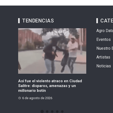
TENDENCIAS
CAT
Agro Dat
Eventos
Nuestro 
Artistas
Noticias
ue el violento atraco en Ciudad
Presuntos colados agredieron
re: disparos, amenazas y un
vigilante en la estación Las A
nario botín
6 de agosto de 2026
e agosto de 2026