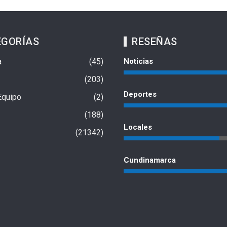
EGORÍAS
RESEÑAS
a
45
Noticias
203
Deportes
Equipo
2
188
Locales
21342
Cundinamarca
 a un
Con una falsa carrera, cinco
Bogotá impleme
guas
adolescentes habrían secuestrado y
los taxis para q
robado a un conductor
verifiquen la in
6 de agosto de 2026
6 de agosto de 