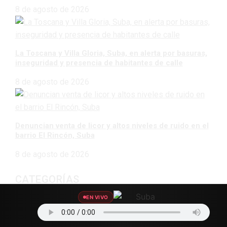
8 de agosto de 2026
La Toscana y Villa Gloria, Suba, en alerta por basuras,
inseguridad y presencia de habitantes de calle
8 de agosto de 2026
Denuncian venta de licor y altos niveles de ruido en el
barrio El Rincón, Suba
8 de agosto de 2026
CATEGORÍAS
EN VIVO
Agro Data
45