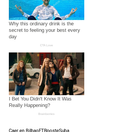
Caer en Bilbao
ETB
poste
Suba