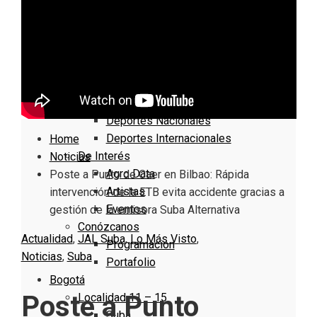
Nacionales
Bogotá
Cundinamarca
Boyacá
Deportes
Deportes Locales
Deportes Nacionales
Deportes Internacionales
Home
De Interés
Noticias
Agro Data
Poste a Punto de Caer en Bilbao: Rápida
Artistas
intervención de la ETB evita accidente gracias a
Eventos
gestión de la emisora Suba Alternativa
Conózcanos
Actualidad
,
JAL Suba
,
Lo Más Visto
,
Programacion
Noticias
,
Suba
Portafolio
Bogotá
Poste a Punto
Localidad 11 – 15
Suba