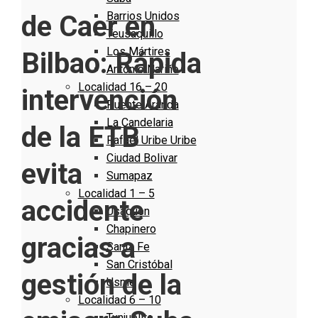
Barrios Unidos
de Caer en
Teusaquillo
Los Mártires
Bilbao: Rápida
Antonio Nariño
Localidad 16 – 20
intervención
Puente Aranda
La Candelaria
de la ETB
Rafael Uribe Uribe
Ciudad Bolivar
evita
Sumapaz
Localidad 1 – 5
accidente
Usaquen
Chapinero
gracias a
Santa Fe
San Cristóbal
gestión de la
Usme
Localidad 6 – 10
Tunjuelito