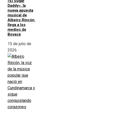
«El Sugar
Daddy», la
nueva apuesta
musical de
Albeiro Rincón,
llega a los
medios de
Boyacá
15 de julio de
2026