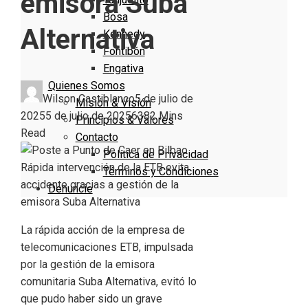
emisora Suba
Bosa
Alternativa
Kennedy
Fontibón
Engativa
Quienes Somos
Wilson Castiblanco
5 de julio de
Misión & Visión
2025
5 de julio de 2025
638
2 Mins
Principios & Valores
Read
Contacto
Política de Privacidad
Términos y Condiciones
Denuncie
La rápida acción de la empresa de
telecomunicaciones ETB, impulsada
por la gestión de la emisora
comunitaria Suba Alternativa, evitó lo
que pudo haber sido un grave