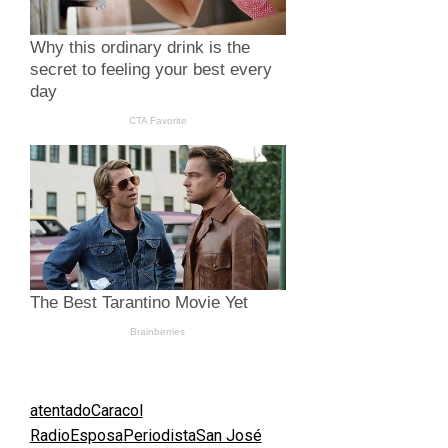
atentado
Caracol
Radio
Esposa
Periodista
San José