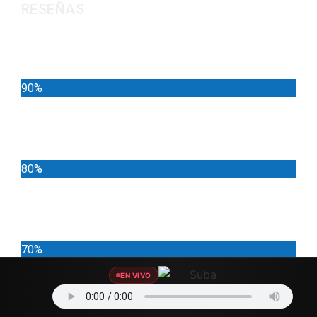
RESEÑAS
Noticias
90%
Deportes
80%
Locales
70%
EN VIVO
Cundinamarca