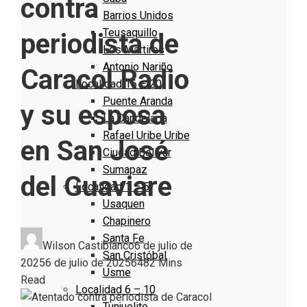
contra
Barrios Unidos
Teusaquillo
periodista de
Los Mártires
Antonio Nariño
Caracol Radio
Localidad 16 – 20
Puente Aranda
y su esposa
La Candelaria
Rafael Uribe Uribe
en San José
Ciudad Bolivar
Sumapaz
del Guaviare
Localidad 1 – 5
Usaquen
Chapinero
Santa Fe
Wilson Castiblanco
6 de julio de
San Cristóbal
2025
6 de julio de 2025
648
2 Mins
Usme
Read
Localidad 6 – 10
Tunjuelito