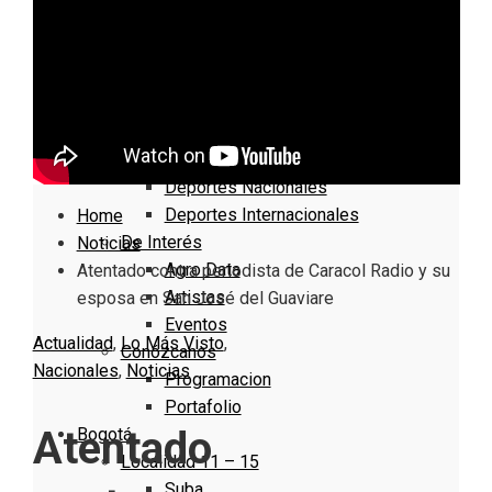
Nacionales
Bogotá
Cundinamarca
Boyacá
Deportes
Deportes Locales
Deportes Nacionales
Deportes Internacionales
Home
De Interés
Noticias
Agro Data
Atentado contra periodista de Caracol Radio y su
Artistas
esposa en San José del Guaviare
Eventos
Actualidad
,
Lo Más Visto
,
Conózcanos
Nacionales
,
Noticias
Programacion
Portafolio
Atentado
Bogotá
Localidad 11 – 15
Suba