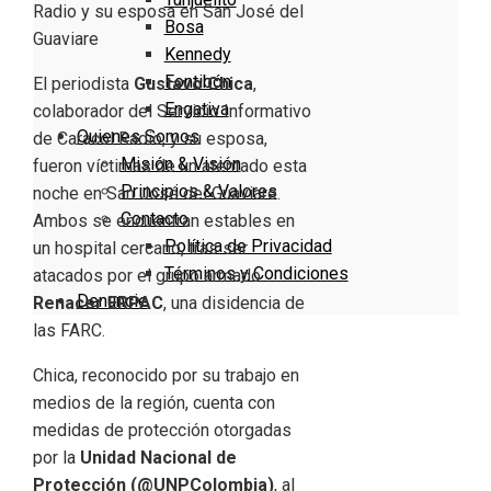
Bosa
Kennedy
Fontibón
El periodista
Gustavo Chica
,
Engativa
colaborador del Servicio Informativo
Quienes Somos
de Caracol Radio, y su esposa,
Misión & Visión
fueron víctimas de un atentado esta
Principios & Valores
noche en San José del Guaviare.
Contacto
Ambos se encuentran estables en
Política de Privacidad
un hospital cercano, tras ser
Términos y Condiciones
atacados por el grupo armado
Denuncie
Renacer ERPAC
, una disidencia de
las FARC.
Chica, reconocido por su trabajo en
medios de la región, cuenta con
medidas de protección otorgadas
por la
Unidad Nacional de
Protección (@UNPColombia)
, al