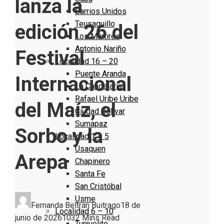
lanza la
Barrios Unidos
Teusaquillo
edición 26 del
Los Mártires
Antonio Nariño
Festival
Localidad 16 – 20
Puente Aranda
Internacional
La Candelaria
Rafael Uribe Uribe
del Maíz, el
Ciudad Bolivar
Sumapaz
Sorbo y la
Localidad 1 – 5
Usaquen
Arepa
Chapinero
Santa Fe
San Cristóbal
Usme
Fernanda Beltrán Buitrago
18 de
Localidad 6 – 10
junio de 2026
103
2 Mins Read
Tunjuelito