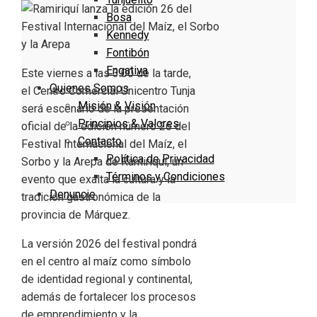
Bosa
Kennedy
Fontibón
Engativa
Este viernes a las 3:00 de la tarde,
Quienes Somos
el Centro Comercial Unicentro Tunja
Misión & Visión
será escenario de la presentación
Principios & Valores
oficial de la edición número 26 del
Contacto
Festival Internacional del Maíz, el
Política de Privacidad
Sorbo y la Arepa de Ramiriquí, un
Términos y Condiciones
evento que exalta la cultura y la
Denuncie
tradición gastronómica de la
provincia de Márquez.
La versión 2026 del festival pondrá
en el centro al maíz como símbolo
de identidad regional y continental,
además de fortalecer los procesos
de emprendimiento y la