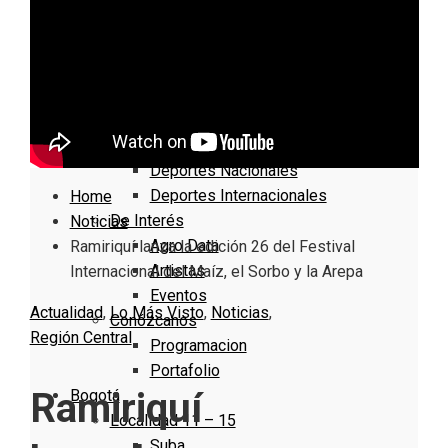
Nacionales
Bogotá
Cundinamarca
Boyacá
Deportes
Deportes Locales
Deportes Nacionales
Deportes Internacionales
Home
De Interés
Noticias
Agro Data
Ramiriquí lanza la edición 26 del Festival
Artistas
Internacional del Maíz, el Sorbo y la Arepa
Eventos
Actualidad
,
Lo Más Visto
,
Noticias
,
Conózcanos
Región Central
Programacion
Portafolio
Ramiriquí
Bogotá
Localidad 11 – 15
Suba